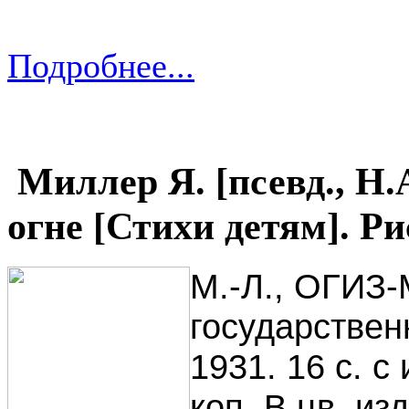
Подробнее...
Миллер Я. [псевд., Н.
огне [Стихи детям]. Р
М.-Л., ОГИЗ-
государствен
1931. 16 с. с
коп. В цв. из