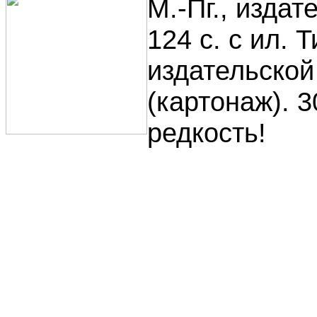
М.-Пг., издат
124 с. с ил. 
издательско
(картонаж). 
редкость!