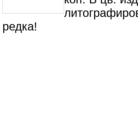
литографиров
редка!