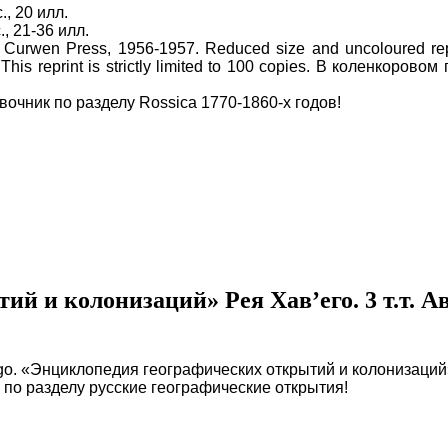
., 20 илл.
., 21-36 илл.
the Curwen Press, 1956-1957. Reduced size and uncoloured repr
. This reprint is strictly limited to 100 copies. В коленко
чник по разделу Rossica 1770-1860-х годов!
 и колонизаций» Рея Хав’его. 3 т.т. А
go. «Энциклопедия географических открытий и колонизаций»
 по разделу русские географические открытия!