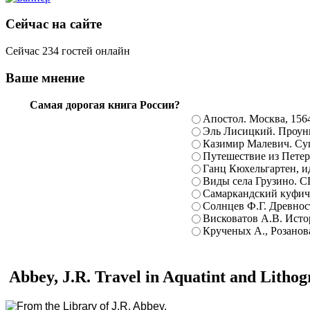
Сейчас на сайте
Сейчас 234 гостей онлайн
Ваше мнение
Самая дорогая книга России?
Апостол. Москва, 156
Эль Лисицкий. Проуны
Казимир Малевич. Суп
Путешествие из Петерб
Ганц Кюхельгартен, ид
Виды села Грузино. С
Самаркандский куфиче
Солнцев Ф.Г. Древност
Висковатов А.В. Исто
Крученых А., Розанова
Abbey, J.R. Travel in Aquatint and Lithog
From the Library of J.R. Abbey.