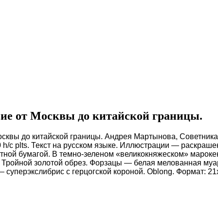
ие от Москвы до китайской границы.
сквы до китайской границы. Андрея Мартынова, Советника
 30 h/c plts. Текст на русском языке. Иллюстрации — раскр
ной бумагой. В темно-зеленом «великокняжеском» марокен
. Тройной золотой обрез. Форзацы — белая мелованная му
 суперэкслибрис с герцогской короной. Oblong. Формат: 21х