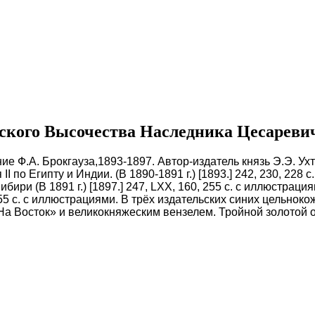
ского Высочества Наследника Цесареви
дание Ф.А. Брокгауза,1893-1897. Автор-издатель князь Э.Э. 
 по Египту и Индии. (В 1890-1891 г.) [1893.] 242, 230, 228 с
бири (В 1891 г.) [1897.] 247, LXX, 160, 255 с. с иллюстрац
, 255 с. с иллюстрациями. В трёх издательских синих цельно
 Восток» и великокняжеским вензелем. Тройной золотой об