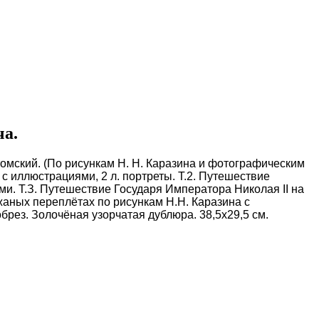
ча.
Ухтомский. (По рисункам Н. Н. Каразина и фотографическим
. с иллюстрациями, 2 л. портреты. Т.2. Путешествие
иями. Т.З. Путешествие Государя Императора Николая II на
кожаных переплётах по рисункам Н.Н. Каразина с
рез. Золочёная узорчатая дублюра. 38,5x29,5 см.