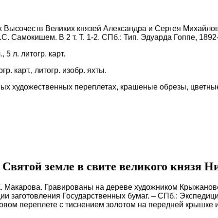
Высочеств Великих князей Александра и Сергея Михайлович
 Самокишем. В 2 т. Т. 1-2. СПб.: Тип. Эдуарда Гоппе, 1892
л., 5 л. литогр. карт.
тогр. карт., литогр. изобр. яхты.
вых художественных переплетах, крашеные обрезы, цветны
Святой земле в свите великого князя Ни
К. Макарова. Гравированы на дереве художником Крыжановс
заготовления Государственных бумаг. – СПб.: Экспедиция за
овом переплете с тиснением золотом на передней крышке и