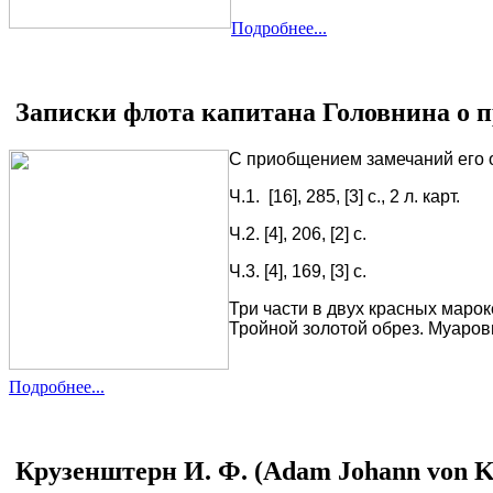
Подробнее...
Записки флота капитана Головнина о при
С приобщением замечаний его о 
Ч.1. [16], 285, [3] c., 2 л. карт.
Ч.2. [4], 206, [2] c.
Ч.3. [4], 169, [3] c.
Три части в двух красных маро
Тройной золотой обрез. Муаров
Подробнее...
Крузенштерн И. Ф. (Adam Johann von K