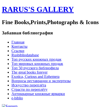
RARUS'S GALLERY
Fine Books,Prints,Photographs & Icons
Забавная библиография
Главная
Контакты
Ссылки
Rusbibliodatabase
Топ русских книжных продаж
Топ мировых книжных продаж
Топ 50 русского библиофила
The great books forever
Exotica, Curious and Ephemera
Вопросы реставрации и экспертизы
Искусство переплёта
Страсти по переплёту
Антикварные книжные ярмарки
e-biblio