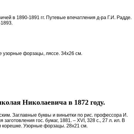
ей в 1890-1891 гг. Путевые впечатления д-ра Г.И. Радде.
-1893.
е узорные форзацы, ляссе.
34х26 см.
колая Николаевича в 1872 году.
ким. Заглавные буквы и виньетки по рис. профессора И.
готовления гос. бумаг, 1881. – XVI, 328 с., 27 л. ил. В
 корешке. Узорные форзацы. 28х21 см.