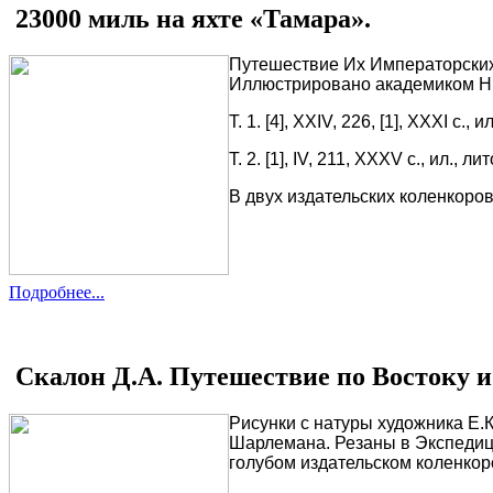
23000 миль на яхте «Тамара».
Путешествие Их Императорских 
Иллюстрировано академиком Н.С.
Т. 1. [4], XXIV, 226, [1], XXXI с., и
Т. 2. [1], IV, 211, XXXV с., ил., ли
В двух издательских коленкоро
Подробнее...
Скалон Д.А. Путешествие по Востоку и 
Рисунки с натуры художника Е.
Шарлемана. Резаны в Экспедиции 
голубом издательском коленкор