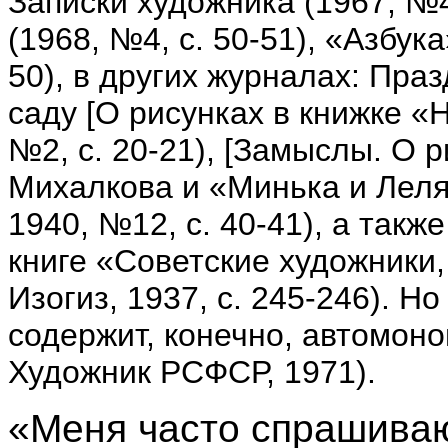
Записки художника (1967, №4
(1968, №4, с. 50-51), «Азбука
50), в других журналах: Пра
саду [О рисунках в книжке «
№2, с. 20-21), [Замыслы. О р
Михалкова и «Минька и Леля»
1940, №12, с. 40-41), а такж
книге «Советские художники,
Изогиз, 1937, с. 245-246). Н
содержит, конечно, автомоно
Художник РСФСР, 1971).
«Меня часто спрашиваю