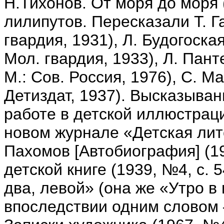
Н.Тихонов. От моря до моря (
лилипутов. Пересказали Т. Га
гвардия, 1931), Л. Будогоская
Мол. гвардия, 1933), Л. Панте
М.: Сов. Россия, 1976), С. М
Детиздат, 1937). Высказыван
работе в детской иллюстрац
новом журнале «Детская лит
Пахомов [Автобиография] (19
детской книге (1939, №4, с. 5
два, левой» (она же «Утро в
впоследствии одним словом –