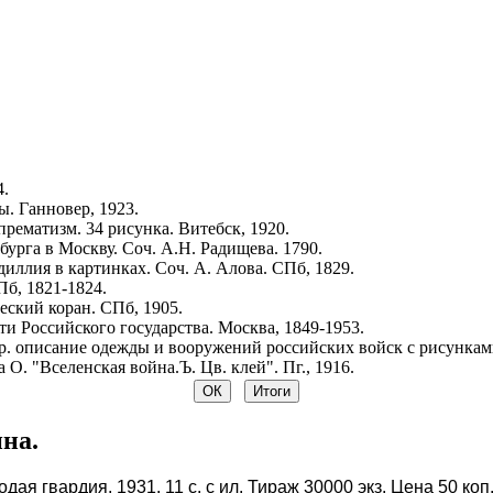
4.
. Ганновер, 1923.
рематизм. 34 рисунка. Витебск, 1920.
урга в Москву. Соч. А.Н. Радищева. 1790.
иллия в картинках. Соч. А. Алова. СПб, 1829.
Пб, 1821-1824.
ский коран. СПб, 1905.
и Российского государства. Москва, 1849-1953.
р. описание одежды и вооружений российских войск с рисунками.
 О. "Вселенская война.Ъ. Цв. клей". Пг., 1916.
на.
дая гвардия, 1931. 11 с. с ил. Тираж 30000 экз. Цена 50 к