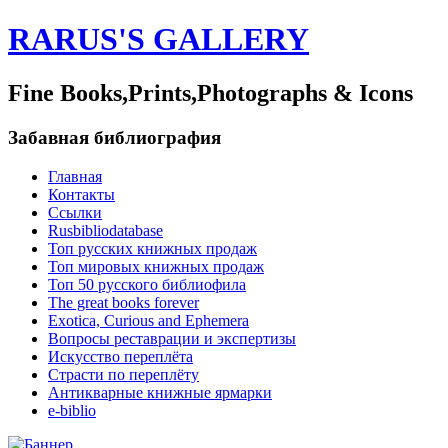
RARUS'S GALLERY
Fine Books,Prints,Photographs & Icons
Забавная библиография
Главная
Контакты
Ссылки
Rusbibliodatabase
Топ русских книжных продаж
Топ мировых книжных продаж
Топ 50 русского библиофила
The great books forever
Exotica, Curious and Ephemera
Вопросы реставрации и экспертизы
Искусство переплёта
Страсти по переплёту
Антикварные книжные ярмарки
e-biblio