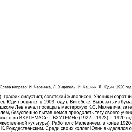
Слева направо: И. Червинка, Л. Хидекель, И. Чашник, Л. Юдин. 1920 год
)- график-силуэтист, советский живописец. Ученик и сорат
ев Юдин родился в 1903 году в Витебске. Вырезать из бума
школе Лев начал посещать мастерскую К.С. Малевича, затем
елем, безуспешно пытавшемся преодолеть тягу своего учен
ился во ВХУТЕМАСе – ВХУТЕИНе (1922 – 1923), с 1920 года
ественной культуры). Работал с Малевичем, в конце 1920-
, К. Рождественским. Среди своих коллег Юдин выделялся 