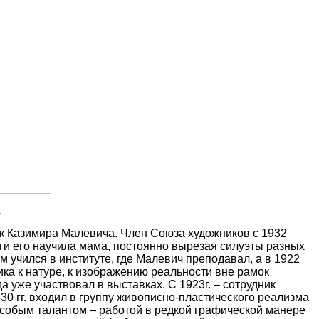
.
ник Казимира Малевича. Член Союза художников с 1932
ги его научила мама, постоянно вырезая силуэты разных
 учился в институте, где Малевич преподавал, а в 1922
ика к натуре, к изображению реальности вне рамок
 уже участвовал в выставках. С 1923г. – сотрудник
30 гг. входил в группу живописно-пластического реализма
особым талантом – работой в редкой графической манере