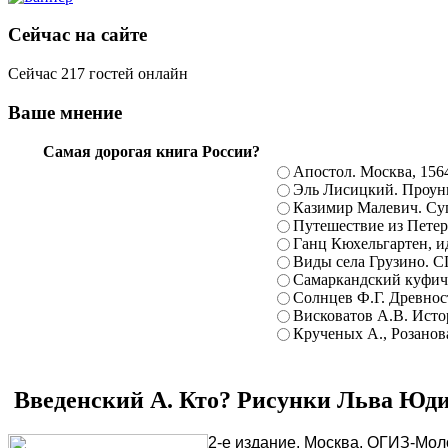
Сейчас на сайте
Сейчас 217 гостей онлайн
Ваше мнение
Самая дорогая книга России?
Апостол. Москва, 156
Эль Лисицкий. Проуны
Казимир Малевич. Суп
Путешествие из Петерб
Ганц Кюхельгартен, ид
Виды села Грузино. С
Самаркандский куфиче
Солнцев Ф.Г. Древност
Висковатов А.В. Исто
Крученых А., Розанова
Введенский А. Кто? Рисунки Льва Юди
2-е издание. Москва, ОГИЗ-Моло