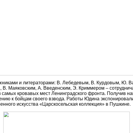
жниками и литераторами: В. Лебедевым, В. Курдовым, Ю. В
, В. Маяковским, А. Введенским, Э. Криммером – сотрудни
 самых кровавых мест Ленинградского фронта. Получив нак
шению к бойцам своего взвода. Работы Юдина экспонировал
менного искусства «Царскосельская коллекция» в Пушкине.