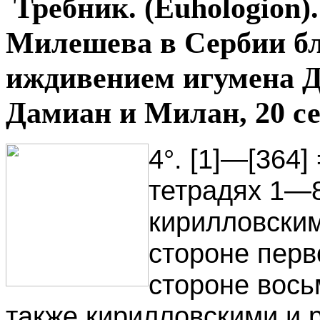
Требник. (Euhologion
Милешева в Сербии бл
иждивением игумена 
Дамиан и Милан, 20 се
4°. [1]—[364]
тетрадях 1—
кирилловски
стороне перв
стороне вось
также кирилловскими и