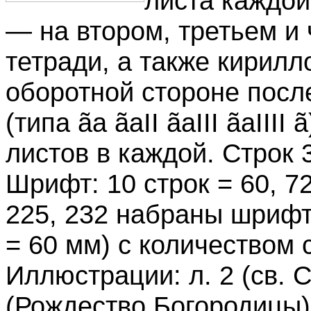
листа каждой
— на втором, третьем и
тетради, а также кирил
оборотной стороне посл
(типа ãа ãаII ãаIII ãаIIII
листов в каждой. Строк 
Шрифт: 10 строк = 60, 72
225, 232 набраны шрифт
= 60 мм) с количеством 
Иллюстрации: л. 2 (св. 
(Рождество Богородицы), 