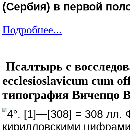
(Сербия) в первой поло
Подробнее...
Псалтырь с восследова
ecclesioslavicum cum off
типография Виченцо В
4°. [1]—[308] = 308 лл.
кирилловскими цифрами 