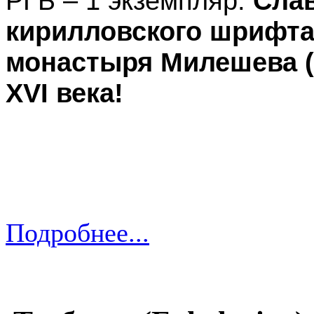
РГБ – 1 экземпляр.
Слав
кирилловского шрифта
монастыря Милешева (
XVI века!
Подробнее...