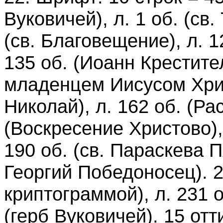
Вуковичей), л. 1 об. (св.
(св. Благовещение), л. 1
135 об. (Иоанн Крестител
младенцем Иисусом Христ
Николай), л. 162 об. (Рас
(Воскресение Христово), 
190 об. (св. Параскева Пя
Георгий Победоносец). 2
криптограммой), л. 231 о
(герб Вуковичей). 15 отт