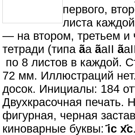
первого, втор
листа каждой
— на втором, третьем и
тетради (типа
ã
а
ã
аII
ã
аI
по 8 листов в каждой. С
72 мм. Иллюстраций нет.
досок. Инициалы: 184 от
Двухкрасочная печать. 
фигурная, черная застав
киноварные буквы:
҃ic x҃c