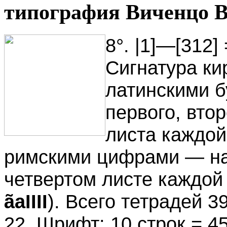
типография Виченцо В
8°. |1]—[312]
Сигнатура к
латинскими б
первого, втор
листа каждой
римскими цифрами — на 
четвертом листе каждой
ãаIIII
). Всего тетрадей 3
22. Шрифт: 10 строк = 4