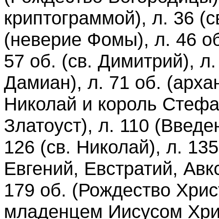
криптограммой), л. 36 (с
(неверие Фомы), л. 46 об
57 об. (св. Димитрий), л.
Дамиан), л. 71 об. (архан
Николай и король Стефан
Златоуст), л. 110 (Введе
126 (св. Николай), л. 13
Евгений, Евстратий, Авк
179 об. (Рождество Хрис
младенцем Иисусом Христ