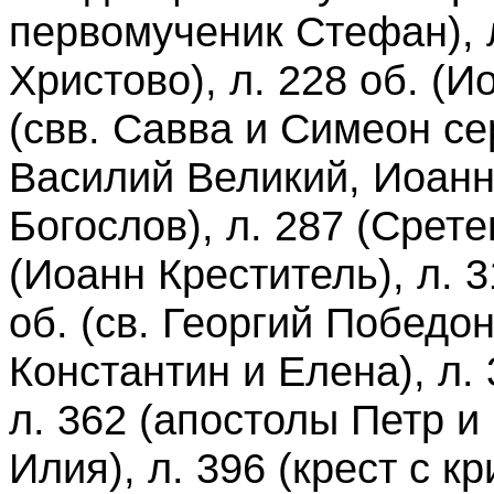
первомученик Стефан), 
Христово), л. 228 об. (И
(свв. Савва и Симеон сер
Василий Великий, Иоанн
Богослов), л. 287 (Срете
(Иоанн Креститель), л. 
об. (св. Георгий Победон
Константин и Елена), л. 
л. 362 (апостолы Петр и 
Илия), л. 396 (крест с кр