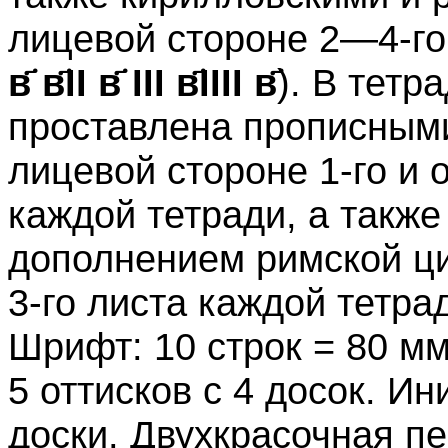
лицевой стороне 2—4-го
в҃ в҃II в҃ III в҃IIII в҃
). В тетр
проставлена прописным
лицевой стороне 1-го и 
каждой тетради, а такж
дополнением римской ци
3-го листа каждой тетра
Шрифт: 10 строк = 80 мм
5 оттисков с 4 досок. Ин
доски. Двухкрасочная п