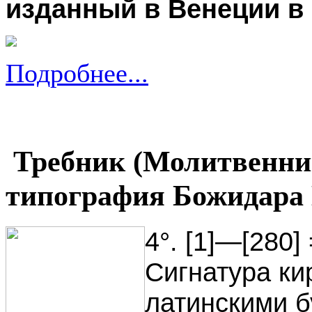
изданный в Венеции в 
Подробнее...
Требник (Молитвенник
типография Божидара В
4°. [1]—[280]
Сигнатура к
латинскими б