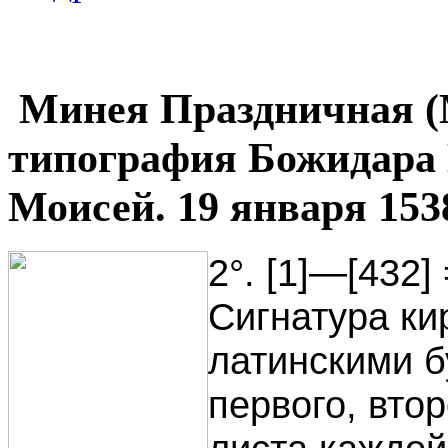
Минея Праздничная (M
типография Божидара 
Моисей. 19 января 153
2°. [1]—[432]
Сигнатура к
латинскими б
первого, втор