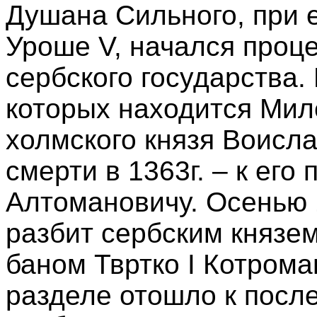
Душана Сильного, при е
Уроше V, начался проц
сербского государства. 
которых находится Мил
холмского князя Воисла
смерти в 1363г. – к ег
Алтомановичу. Осенью 
разбит сербским князе
баном Твртко I Котром
разделе отошло к посл