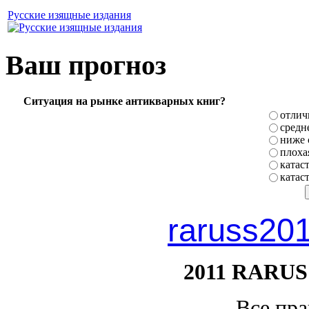
Русские изящные издания
Ваш прогноз
Ситуация на рынке антикварных книг?
отлич
средн
ниже 
плоха
катас
катас
raruss20
2011 RARUS
Все пр