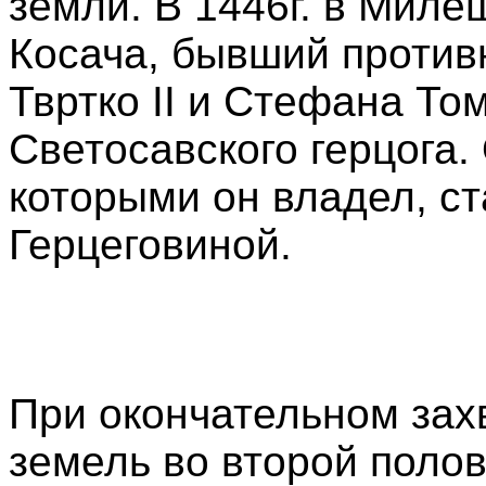
земли. В 1446г. в Миле
Косача, бывший против
Твртко II и Стефана То
Светосавского герцога. 
которыми он владел, с
Герцеговиной.
При окончательном зах
земель во второй поло