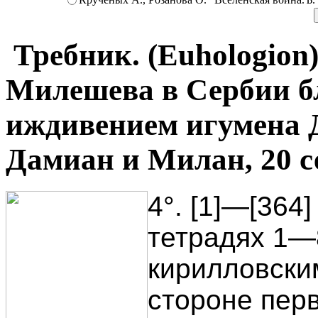
Требник. (Euhologion
Милешева в Сербии б
иждивением игумена 
Дамиан и Милан, 20 с
4°. [1]—[364
тетрадях 1—
кирилловски
стороне перв