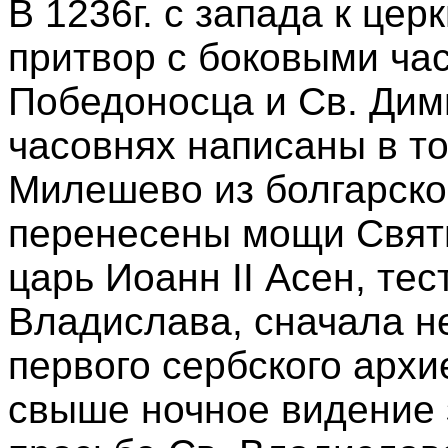
В 1236г. с запада к це
притвор с боковыми ча
Победоносца и Св. Дим
часовнях написаны в том
Милешево из болгарск
перенесены мощи Свят
царь Иоанн II Асен, тес
Владислава, сначала н
первого сербского архи
свыше ночное видение 