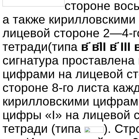
стороне вось
а также кирилловскими
лицевой стороне 2—4-г
тетради(типа
в҃ в҃II в҃ III в
сигнатура проставлена
цифрами на лицевой ст
стороне 8-го листа каж
кирилловскими цифрам
цифры «I» на лицевой с
тетради (типа
). Стр