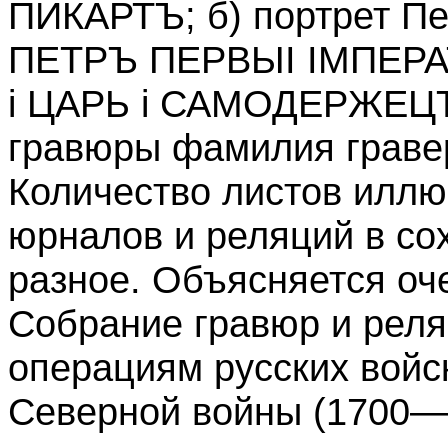
ПИКАРТЪ; б) портрет Пе
ПЕТРЪ ПЕРВЫI ІМПЕРА
i ЦАРЬ i САМОДЕРЖЕЦЪ
гравюры фамилия граве
Количество листов иллю
юрналов и реляций в со
разное. Объясняется оч
Собрание гравюр и рел
операциям русских войс
Северной войны (1700—