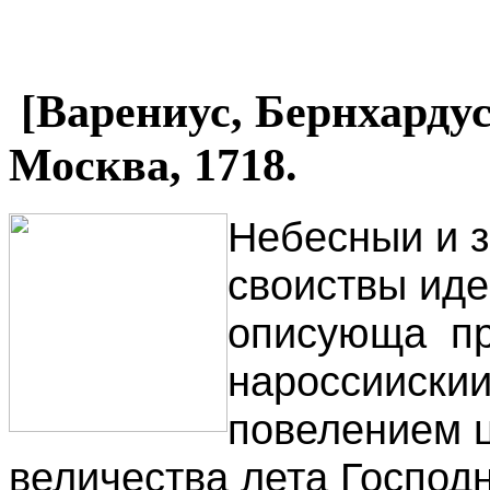
[Варениус, Бернхардус
Москва, 1718.
Небесныи и з
своиствы иде
описующа пр
нароссиискии
повелением ц
величества лета Господня