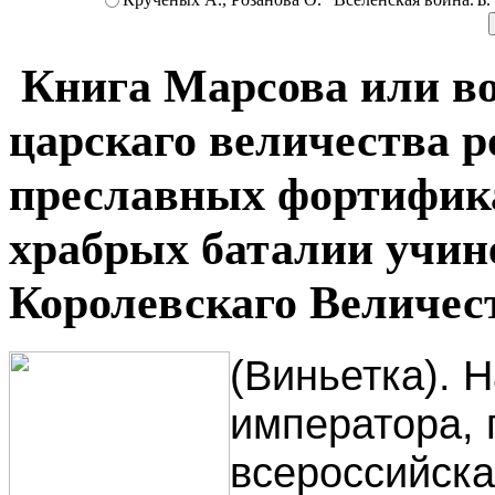
Книга Марсова или во
царскаго величества р
преславных фортифика
храбрых баталии учин
Королевскаго Величест
(Виньетка). 
императора, 
всероссийска