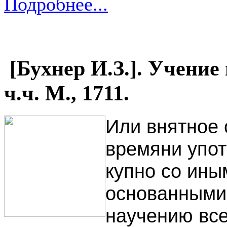
Подробнее...
[Бухнер И.З.]. Учение 
ч.ч. М., 1711.
Или внятное
времяни упо
купно со ины
основанными
научению вс