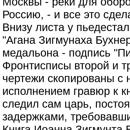
Москвы - реки для оборо
Россию, - и все это сде
Внизу листа у пьедестал
"Агана Зигмунаха Бухнер
медальона - подпись "Пи
Фронтисписы второй и тр
чертежи скопированы с 
исполнением гравюр к к
следил сам царь, посто
задержками, требовавши
Книга Иоанна Зигмунта 