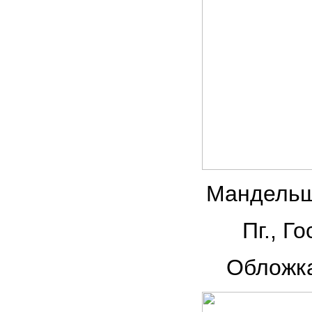
Мандельш
Пг., Го
Обложка