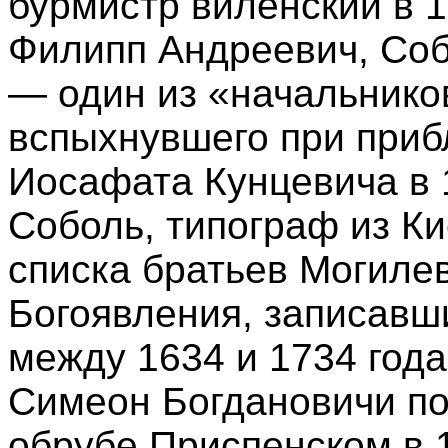
бурмистр виленский в 
Филипп Андреевич, Соб
— один из «начальнико
вспыхнувшего при приб
Иосафата Кунцевича в 
Соболь, типограф из К
списка братьев Могилев
Богоявления, записавш
между 1634 и 1734 год
Симеон Богдановичи по
обрубе Приспенском в 1