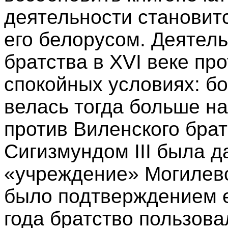
деятельности становит
его белорусом. Деятел
братства в XVI веке пр
спокойных условиях: б
велась тогда больше н
против Виленского брат
Сигизмундом III была д
«учреждение» Могилевск
было подтверждением е
года братство пользов