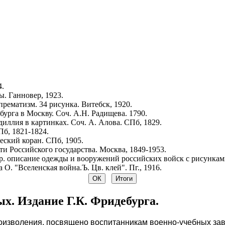
4.
. Ганновер, 1923.
рематизм. 34 рисунка. Витебск, 1920.
урга в Москву. Соч. А.Н. Радищева. 1790.
иллия в картинках. Соч. А. Алова. СПб, 1829.
Пб, 1821-1824.
ский коран. СПб, 1905.
и Российского государства. Москва, 1849-1953.
р. описание одежды и вооружений российских войск с рисунками.
 О. "Вселенская война.Ъ. Цв. клей". Пг., 1916.
. Издание Г.К. Фридебурга.
оизволения, посвящено воспитанникам военно-учебных завед