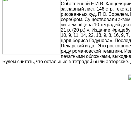
Собственной Е.И.В. Канцелярии.
заглавный лист, 146 стр. текст
рисованных худ. П.О. Борелем, В
серебром. Существовали экзем
читаем: «Цена 10 тетрадей для 
21 р. (20 р.) ». Издание Фриде
10, 9, 11, 14, 22, 13, 9, 8, 16
царя бориса Годунова». Последн
Пекарский и др. Это роскошное
ряду романовской тематики. Из
печатными обложками, выходивш
Будем считать, что остальные 5 тетрадей были авторские