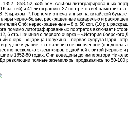
 1852-1858. 52,5х35,5см. Альбом литографированных портре
а (16 частей) и 41 литографию: 37 портретов и 4 памятника
. Ульрихом, Р. Горном и отпечатанных на китайской бумаге в
пляры черно-белые, раскрашенные акварелью и раскрашенн
жителей Спб: нераскрашенные – 8 р. 50 коп. (10 р.), раскра
бурга помимо литографированных портретов включает истори
, 9, 7, 12, 6 стр. Начиная с первого очерка – «История бояр
ий очерк – «Царица Лопухина – первая супруга Царя Петра 
 и редкое издание, к сожалению не оконченное (предполага
вестно несколько экземпляров с двойной сюитой (черные и 
ие в 1852-80 годах. Они доведены до императора Николая 
. До революции полные экземпляры продавались по 50-100 р