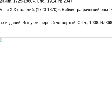
даний. 1725-1860». Спб., 1914, № 2347
II и XIX столетий. (1720-1870)». Библиографический опыт.
ых изданий. Выпуски первый-четвертый. СПБ., 1908. № 86