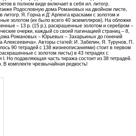
тов в полном виде включает в себя ил. литогр.
, а также Родословную дома Романовых на двойном листе,
 литогр. Я. Горна и Д’ Арленга красками с золотом и
ые золотом (их было всего 40 экземпляров). На обложке
шенные – 13 р. (15 р.), раскрашенные золотом и серебром –
ческие очерки, каждый со своей пагинацией страниц – 8,
ского Дома Романовых – Юрьевых – Захарьиных до гонений
Алексеевича». Авторы статей: И. Забелин, Я. Турунов, П.
лось 90 тетрадей с 138 жизнеописаниями) стоит в первом
раскрашенные с золотом листы) в 43 тетрадях с
I. Но подавляющая часть тиража состоит из 38 тетрадей.
.
В комплекте чрезвычайная редкость!