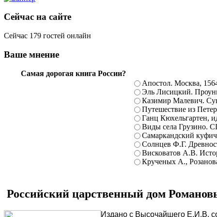
Сейчас на сайте
Сейчас 179 гостей онлайн
Ваше мнение
Самая дорогая книга России?
Апостол. Москва, 156
Эль Лисицкий. Проуны
Казимир Малевич. Суп
Путешествие из Петерб
Ганц Кюхельгартен, ид
Виды села Грузино. С
Самаркандский куфиче
Солнцев Ф.Г. Древност
Висковатов А.В. Исто
Крученых А., Розанова
Российский царственный дом Романовых
Издано с Высочайшего Е.И.В. с