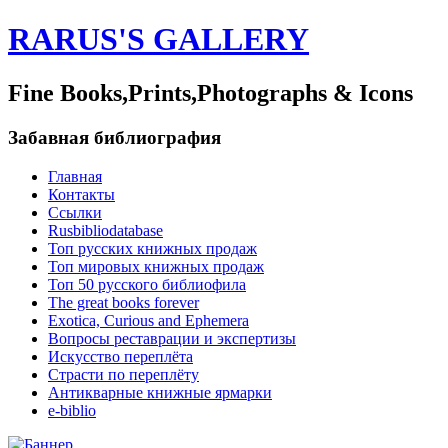
RARUS'S GALLERY
Fine Books,Prints,Photographs & Icons
Забавная библиография
Главная
Контакты
Ссылки
Rusbibliodatabase
Топ русских книжных продаж
Топ мировых книжных продаж
Топ 50 русского библиофила
The great books forever
Exotica, Curious and Ephemera
Вопросы реставрации и экспертизы
Искусство переплёта
Страсти по переплёту
Антикварные книжные ярмарки
e-biblio