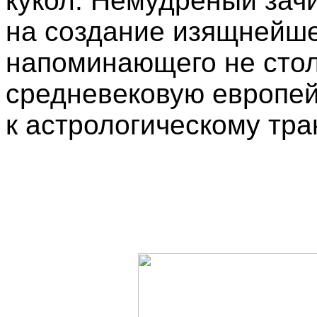
кукол. Немудреный зач
на создание изящнейше
напоминающего не столь
средневековую европей
к астрологическому трак