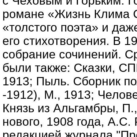
с Чеховым и Горьким. Г
романе «Жизнь Клима 
«толстого поэта» и даж
его стихотворения. В 1
собрание сочинений. С
были также: Сказки, СП
1913; Пыль. Сборник по
-1912), М., 1913; Челове
Князь из Альгамбры, П.
нового, 1908 года, А.С
редакцией журнала "Пр