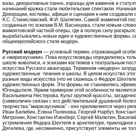
вазы, декоративные панно, изразцы для каминов и статуэт
начинаний кружка стали любительские спектакли. Начиная 
Декорации, костюмы, афиши и сценарии к ним создавали с
К.С. Станиславский, Ф.И. Шаляпин. Самой знаменитой пост
созданные по эскизам В.М. Васнецова, стали новым слов
мамонтовской частной оперы, где в полную силу раскрылс
вырабатывались новые идеи и художественные формы, сыг
общеевропейского стиля модерн.
Русский модерн
— условный термин, отражающий особенн
и «мирискусники». Пока искусствоведы определились толь
школе живописи, и эскизами костюмов к театральным пост
искусства Русского авангарда. Термином «модерн» затруд
художественные течения и школы. В целом искусство это
разные виды искусства (что не скажешь о Федоре Шехтеле,
художественных форм. Эти формы не становились эфемерн
Югендштиля. Ярким примером этой особенности является
Васильевича Нестерова. Культ хрупкой красоты, загадочн
(символично связан с его действительной душевной болезн
творчества "мирискусников" - оно преломляется через ре
Иван Билибин, Елена Поленова, Георгий Нарбут, Констан
Митрохин, Константин Изенберг, Сергей Малютин, Васили
устремления Федора Шехтеля в архитектуре, прикладное 
Дягилева, где, несомненно, присутствуют элементы не толь