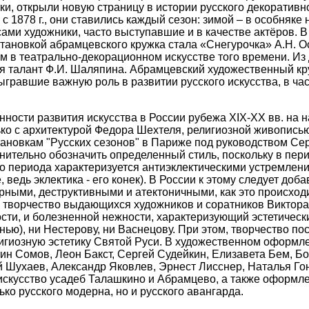
ки, открыли новую страницу в истории русского декоративн
с 1878 г., они ставились каждый сезон: зимой – в особняке
ами художники, часто выступавшие и в качестве актёров. В
ановкой абрамцевского кружка стала «Снегурочка» А.Н. Ост
ом в театрально-декорационном искусстве того времени. И
я талант Ф.И. Шаляпина.
Абрамцевский художественный кру
равшие важную роль в развитии русского искусства, в ча
ости развития искусства в России рубежа XIX-ХХ вв. на н
ко с архитектурой Федора Шехтеля, религиозной живописью
ановкам "Русских сезонов" в Париже под руководством Серг
нительно обозначить определенный стиль, поскольку в пер
го периода характеризуется антиэклектическими устремле
 ведь эклектика - его конек). В России к этому следует до
ыми, деструктивными и атектоничными, как это происходи
 творчество выдающихся художников и соратников Виктор
ости, и болезненной нежности, характеризующий эстетичес
ью), ни Нестерову, ни Васнецову. При этом, творчество по
лигиозную эстетику Святой Руси. В художественном оформле
тин Сомов, Леон Бакст, Сергей Судейкин, Елизавета Бем, 
й Шухаев, Александр Яковлев, Эрнест Лисснер, Наталья Г
искусство усадеб Талашкино и Абрамцево, а также оформл
ко русского модерна, но и русского авангарда.