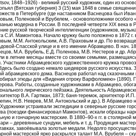
netsov, 1848–1926) - великий русский художник, один из осн
пьял (Вятская губерния) 3 (15) мая 1848 в семье священни
жеств в Петербурге (где наставником Васнецова был Иван
ровым, Поленовой и Врубелем, - основоположники особого 
нью модерна в России. В последней четверти XIX века в Ро
ие русской творческой интеллигенции (художников, музыка
та С.И. Мамонтова. Начало кружку было положено в 1872 г
овым, М.М. Антокольским, А.В. Праховым и др. По возвраще
довой-Спасской улице и в его имении Абрамцево. В нач. 188
нецов, М.А. Врубель, Е.Д. Поленова, М.В. Нестеров и др. А
или в летние месяцы вместе со своими семьями, размещаяс
. Участники Абрамцевского художественного кружка провоз
 Здесь было создано немало шедевров русского искусства.
ой абрамцевского дома. Васнецов работал над сказочными 
собирал этюды для «Видения отроку Варфоломею» (1890). 
стерова. Работы, созданные художниками в Абрамцево, обо
онального лирического пейзажа.
Деятельность Абрамцевско
итектор В.А. Гартман, 1873; баня-теремок, архитектор И.П.
епин, Н.В. Неврев, М.М. Антокольский и др.).
В Абрамцево н
. Художники устраивали экспедиции в северные русские го
тва (поездки финансировал Мамонтов), искали образцы нар
ую и гончарную мастерские. В 1880–90-х гг. в столярной 
ри – деревянные сундуки, мебель и т. д. Продукция масте
тавках, завоёвывала золотые медали. Недолго просуществ
арной мастерской ярко раскрылся талант М.А. Врубеля – с