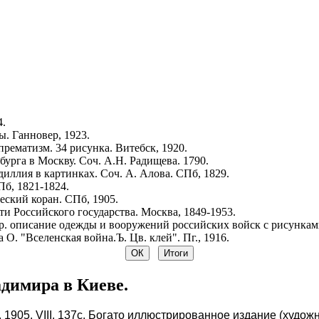
4.
. Ганновер, 1923.
рематизм. 34 рисунка. Витебск, 1920.
урга в Москву. Соч. А.Н. Радищева. 1790.
иллия в картинках. Соч. А. Алова. СПб, 1829.
Пб, 1821-1824.
ский коран. СПб, 1905.
и Российского государства. Москва, 1849-1953.
р. описание одежды и вооружений российских войск с рисунками.
 О. "Вселенская война.Ъ. Цв. клей". Пг., 1916.
адимира в Киеве.
 1905. VIII, 137с. Богато иллюстрированное издание (худож