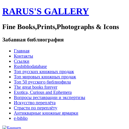
RARUS'S GALLERY
Fine Books,Prints,Photographs & Icons
Забавная библиография
Главная
Контакты
Ссылки
Rusbibliodatabase
Топ русских книжных продаж
Топ мировых книжных продаж
Топ 50 русского библиофила
The great books forever
Exotica, Curious and Ephemera
Вопросы реставрации и экспертизы
Искусство переплёта
Страсти по переплёту
Антикварные книжные ярмарки
e-biblio