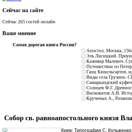
Сейчас на сайте
Сейчас 265 гостей онлайн
Ваше мнение
Самая дорогая книга России?
Апостол. Москва, 156
Эль Лисицкий. Проуны
Казимир Малевич. Суп
Путешествие из Петерб
Ганц Кюхельгартен, ид
Виды села Грузино. С
Самаркандский куфиче
Солнцев Ф.Г. Древност
Висковатов А.В. Исто
Крученых А., Розанова
Собор св. равноапостольного князя Вл
Киев: Типография С. Кульженко,