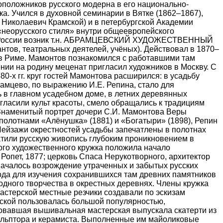
овоположников русского модерна в его национально-
ка. Учился в духовной семинарии в Вятке (1862–1867),
 Николаевич Крамской) и в петербургской Академии
«неорусского стиля» внутри общеевропейского
ссии возник т.н.
АБРАМЦЕВСКИЙ ХУДОЖЕСТВЕННЫЙ
нтов, театральных деятелей, учёных). Действовал в 1870–
. в Риме. Мамонтов познакомился с работавшими там
нии на родину меценат пригласил художников в Москву. С
0-х гг. круг гостей Мамонтова расширился: в усадьбу
брамцево, по выражению И.Е. Репина, стало для
ь в главном усадебном доме, в летних деревянных
гласили культ красоты, смело обращались к традициям
 Знаменитый портрет дочери С.И. Мамонтова Веры
полотнами «Алёнушка» (1881) и «Богатыри» (1898), Репин
Пейзажи окрестностей усадьбы запечатлены в полотнах
гатили русскую живопись глубоким проникновением в
го художественного кружка положила начало
 Ропет, 1877; церковь Спаса Нерукотворного, архитектор
ачалось возрождение утраченных и забытых русских
рода для изучения сохранившихся там древних памятников
одного творчества в окрестных деревнях. Члены кружка
мастерской местные резчики создавали по эскизам
рской пользовалась большой популярностью,
овавшая вышивальная мастерская выпускала скатерти из
кульптора и керамиста. Выполненные им майоликовые