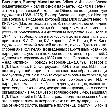
Васнецов, Виктор Михайлович
(Viktor Mikhailovich Vas
романтическом и религиозном варианте. Родился в селе Ло
затем в рисовальной школе при Обществе поощрения худо
художеств (1868–1875). Виктор Васнецов, наряду с Несте
символизма и модерна, который оказался существенной гра
КРУЖОК
(Мамонтовский кружок), неформальное объединен
90-х гг. в Абрамцево– усадьбе предпринимателя и мецена
русскими художниками и деятелями искусства: В.Д. Полен
1874 г. они собираются в московском доме мецената на Са
приезжают В.А. Серов, К.А. Коровин, И.Е. Репин, В.М. Вас
художников «самой лучшей на свете дачей». Здесь они ж
строениях и флигелях, возведённых заботливым хозяином
народного искусства в поисках новых стилевых решений.
«Девочка с персиками» (1887) написан Серовым в столов
– над картиной «Проводы новобранца» (1879), Нестеров 
В.Д. Поленова, И.С. Остроухова, И.И. Левитана, М.В. Не
поэтику русской старины, превосходными образцами наци
неорусскому стилю в архитектуре (флигель-мастерская, арх
В.М. Васнецов, 1881–82, её внутреннее убранство – И.Е. Р
народных ремёсел: резьбы по дереву, изразцов, вышивки
архитектуры, иконописи, декоративно-прикладного искусс
организовали в Абрамцево столярно-резчицкую, вышивальн
Е.Д. Поленовой и В.М. Васнецова предметы домашней утва
экспонировалась на всероссийских и международных выс
самотканого холста, вышитые полотенца, фартуки.
В гонч