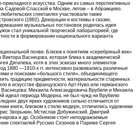
о-прикладного искусства.
Одним из самых перспективных
 на Садовой-Спасской в Москве, летом – в Абрамцево.
 любительских спектаклях участвовали также
ровского (1882). Декорации и костюмы к сказке,
з домашних музыкальных постановок родилась идея
жок стал уникальной творческой лабораторией, где
стности в формировании национального варианта
ациональной почве. Близок к понятиям «серебряный век»
 Виктора Васнецова, которая блика к академической
ея Дягилева, хотя в этих эскизах много элементов
иод 1880 —1910-х гг. интенсивно развивались различные
ниями и поисками «большого стиля», объединяющего
бавить традицию предметности, материальности старинных
ло в искусстве французского Арт-Нуво или германского
а Васнецова: Михаила Александровича Врубеля и Михаила
кий идеал периода Модерна, не был чужд ни Врубелю
следних двух
ярких художников сильно отличается от
нии книги, близком к стилю модерн, отличились художники
Борис Зворыкин, Мстислав Добужинский, Дмитрий
ончарова и др. Особняком стоят неподражаемые
ение спектаклей Русских Сезонов в Париже Сергея