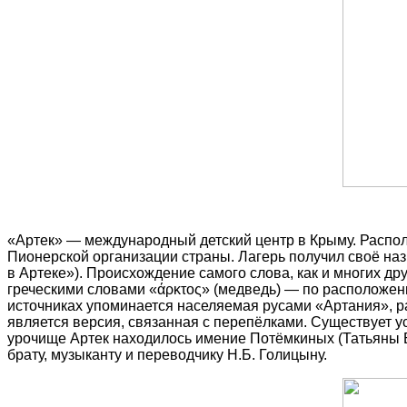
«Артек» — международный детский центр в Крыму. Распо
Пионерской организации страны. Лагерь получил своё на
в Артеке»). Происхождение самого слова, как и многих д
греческими словами «άρκτος» (медведь) — по расположению
источниках упоминается населяемая русами «Артания», р
является версия, связанная с перепёлками. Существует у
урочище Артек находилось имение Потёмкиных (Татьяны Б
брату, музыканту и переводчику Н.Б. Голицыну.