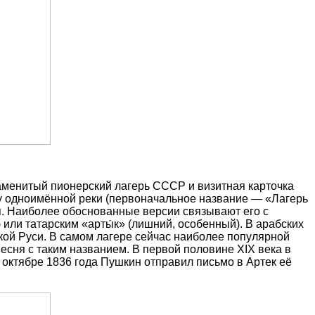
аменитый пионерский лагерь СССР и визитная карточка
гу одноимённой реки (первоначальное название — «Лагерь
ия. Наиболее обоснованные версии связывают его с
 или татарским «арты́к» (лишний, особенный). В арабских
кой Руси. В самом лагере сейчас наиболее популярной
сня с таким названием. В первой половине XIX века в
октябре 1836 года Пушкин отправил письмо в Артек её