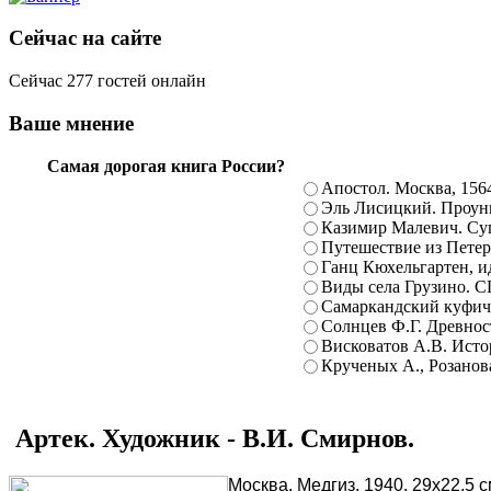
Сейчас на сайте
Сейчас 277 гостей онлайн
Ваше мнение
Самая дорогая книга России?
Апостол. Москва, 156
Эль Лисицкий. Проуны
Казимир Малевич. Суп
Путешествие из Петерб
Ганц Кюхельгартен, ид
Виды села Грузино. С
Самаркандский куфиче
Солнцев Ф.Г. Древност
Висковатов А.В. Исто
Крученых А., Розанова
Артек. Художник - В.И. Смирнов.
Москва, Медгиз, 1940. 29x22,5 с