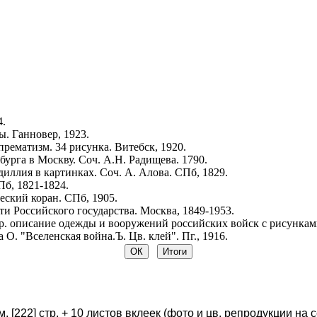
4.
. Ганновер, 1923.
рематизм. 34 рисунка. Витебск, 1920.
урга в Москву. Соч. А.Н. Радищева. 1790.
иллия в картинках. Соч. А. Алова. СПб, 1829.
Пб, 1821-1824.
ский коран. СПб, 1905.
и Российского государства. Москва, 1849-1953.
р. описание одежды и вооружений российских войск с рисунками.
 О. "Вселенская война.Ъ. Цв. клей". Пг., 1916.
м. [222] стр. + 10 листов вклеек (фото и цв. репродукции на