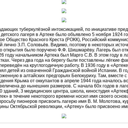
радающих туберкулёзной интоксикацией, по инициативе пре
детского лагеря в Артеке было объявлено 5 ноября 1924 г
ское Общество Красного Креста (РОКК), Российский коммун
лично З.П. Соловьёв. Видимо, поэтому в некоторых источн
о открытия было поручено Ф.Ф. Шишмарёву. Лагерь был отк
26 году начальником Артека был Марго С.В. В этом году в
ках. Через два года на берегу были поставлены лёгкие фа
 переведён на круглогодичную работу. В 1936 году в «Арт
инял детей из охваченной Гражданской войной Испании. В 
ложенную в алтайских предгорьях Белокуриху. Там, вместе 
дения Крыма от оккупантов в апреле 1944 года началось в
величена до нынешних размеров. С начала 60х годов в лаге
0 зданий, 3 медицинских центра, школа, киностудия «Артек
ек» в течение некоторого времени носил имя своего основа
сьбу пионеров присвоить лагерю имя В. М. Молотова, кур
вщины Октябрьской революции, «Артеку» было присвоено имя