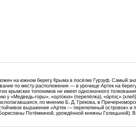
ложен на южном берегу Крыма в посёлке Гурзуф. Самый зн
звание по месту расположения — в урочище Артек на бере
ругих крымских топонимов не имеет однозначного толкован
 у «Медведь-горы», «oρτύκια» (перепёлка), «άρτος» (хлеб)
асполагавшаяся, по мнению Б. Д. Грекова, в Причерноморс
стойчивое выражение «Артек — перепелиный островок» и пе
орисовны Потёмкиной, урождённой княжны Голицыной). В 