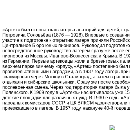
«Артек» был основан как лагерь-санаторий для детей, ст
Петровича Соловьёва (1876 — 1928). Впервые о создании 
участие в подготовке к открытию лагеря приняли Россий
Центральное Бюро юных пионеров. Руководил подготовкой 
непосредственное руководство лагерем сразу же после ег
пионеров из Москвы, Иваново-Вознесенска и Крыма. В 19
из Германии. Первые артековцы жили в брезентовых палат
верхнем парке зимнему корпусу, «Артек» постепенно был
правительственными наградами, а в 1937 году лагерь пр
эвакуирован через Москву в Сталинград, а затем в распо
отдыхали и сибирские школьники. Сразу же после освобож
послевоенная смена. Через год территория лагеря была у
Полянского. К 1969 году в «Артеке» насчитывалось уже 15
детские площадки для различных нужд. В 1930-е годы «Арт
народных комиссаров СССР и ЦК ВЛКСМ удовлетворили про
приезжавшего в лагерь. В 1957 году, накануне 40-й годо