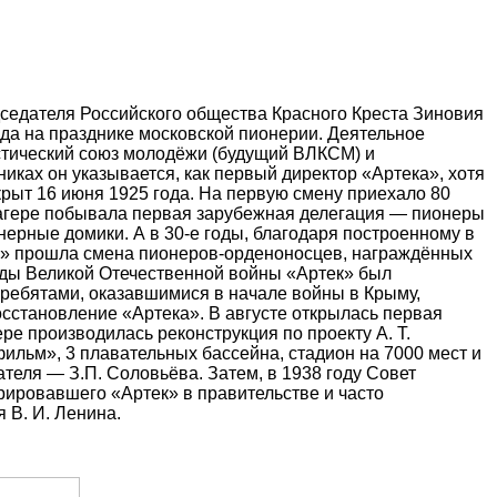
дседателя Российского общества Красного Креста Зиновия
ода на празднике московской пионерии. Деятельное
истический союз молодёжи (будущий ВЛКСМ) и
иках он указывается, как первый директор «Артека», хотя
рыт 16 июня 1925 года. На первую смену приехало 80
 лагере побывала первая зарубежная делегация — пионеры
нерные домики. А в 30-е годы, благодаря построенному в
еке» прошла смена пионеров-орденоносцев, награждённых
годы Великой Отечественной войны «Артек» был
с ребятами, оказавшимися в начале войны в Крыму,
осстановление «Артека». В августе открылась первая
ре производилась реконструкция по проекту А. Т.
фильм», 3 плавательных бассейна, стадион на 7000 мест и
теля — З.П. Соловьёва. Затем, в 1938 году Совет
ировавшего «Артек» в правительстве и часто
 В. И. Ленина.