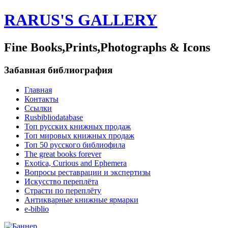
RARUS'S GALLERY
Fine Books,Prints,Photographs & Icons
Забавная библиография
Главная
Контакты
Ссылки
Rusbibliodatabase
Топ русских книжных продаж
Топ мировых книжных продаж
Топ 50 русского библиофила
The great books forever
Exotica, Curious and Ephemera
Вопросы реставрации и экспертизы
Искусство переплёта
Страсти по переплёту
Антикварные книжные ярмарки
e-biblio