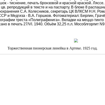
шок - тиснение, печать бронзовой и красной краской. Ляссе
цв. репродукций в тексте и на паспарту. В блоке 8 распаш
оохранения С.А. Колесников, секретарь ЦК ВЛКСМ Н.Н. Рома
Р и Медгиза - В.А. Горшков. Фотоматериал: Берлин, Грачё
ипографии треста «Полиграфкнига». Вкладки на меццо-тинто
ано в печать 27/VI. 1940. Объём 32,25 п.л. Мособлгорлит N9
Торжественная пионерская линейка в Артеке. 1925 год.