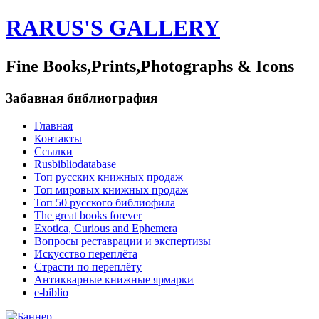
RARUS'S GALLERY
Fine Books,Prints,Photographs & Icons
Забавная библиография
Главная
Контакты
Ссылки
Rusbibliodatabase
Топ русских книжных продаж
Топ мировых книжных продаж
Топ 50 русского библиофила
The great books forever
Exotica, Curious and Ephemera
Вопросы реставрации и экспертизы
Искусство переплёта
Страсти по переплёту
Антикварные книжные ярмарки
e-biblio