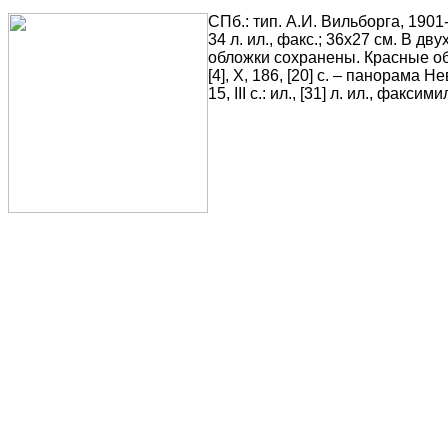
СПб.: тип. А.И. Вильборга, 1901-1903
34 л. ил., факс.; 36х27 см. В 
обложки сохранены. Красные о
[4], X, 186, [20] с. – панорама Нев
15, III с.: ил., [31] л. ил., факсими