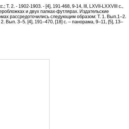
; Т. 2. - 1902-1903. - [4], 191-468, 9-14, III, LXVII-LXXVIII c.,
уперобложках и двух папках-футлярах. Издательские
омах рассредоточились следующим образом:
Т. 1. Вып.1–2.
Т. 2. Вып. 3–5. [4], 191–470, [18] с. – панорама, 9–11, [5], 13–