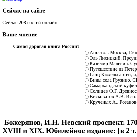
Сейчас на сайте
Сейчас 208 гостей онлайн
Ваше мнение
Самая дорогая книга России?
Апостол. Москва, 156
Эль Лисицкий. Проуны
Казимир Малевич. Суп
Путешествие из Петерб
Ганц Кюхельгартен, ид
Виды села Грузино. С
Самаркандский куфиче
Солнцев Ф.Г. Древност
Висковатов А.В. Исто
Крученых А., Розанова
Божерянов, И.Н. Невский проспект. 170
XVIII и XIX. Юбилейное издание: [в 2 т.,