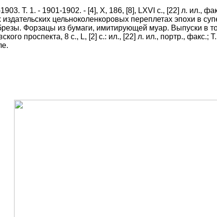
. Т. 1. - 1901-1902. - [4], X, 186, [8], LXVI с., [22] л. ил., факс.
двух издательских цельноколенкоровых переплетах эпохи в с
брезы. Форзацы из бумаги, имитирующей муар.
Выпуски в т
ского проспекта, 8 с., L, [2] с.: ил., [22] л. ил., портр., факс.; 
ле.