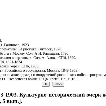
4.
. Ганновер, 1923.
рематизм. 34 рисунка. Витебск, 1920.
урга в Москву. Соч. А.Н. Радищева. 1790.
иллия в картинках. Соч. А. Алова. СПб, 1829.
Пб, 1821-1824.
ский коран. СПб, 1905.
и Российского государства. Москва, 1849-1953.
р. описание одежды и вооружений российских войск с рисунками.
 О. "Вселенская война.Ъ. Цв. клей". Пг., 1916.
3-1903. Культурно-исторический очерк ж
 5 вып.].