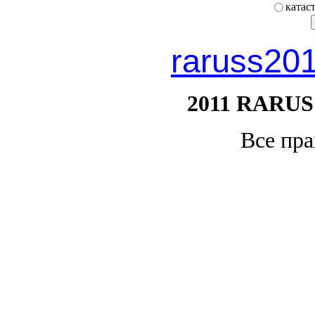
катас
raruss20
2011 RARUS
Все пр