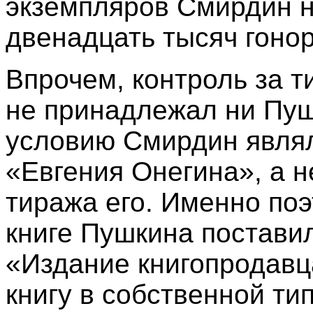
экземпляров Смирдин н
двенадцать тысяч гоно
Впрочем, контроль за т
не принадлежал ни Пуш
условию Смирдин являл
«Евгения Онегина», а н
тиража его. Именно по
книге Пушкина постави
«Издание книгопродавц
книгу в собственной ти