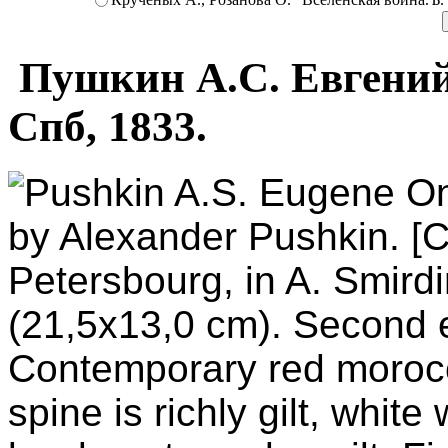
Пушкин А.С. Евгений 
Спб, 1833.
Pushkin A.S. Eugene On
by Alexander Pushkin. [Ch
Petersbourg, in A. Smirdi
(21,5х13,0 cm). Second edi
Contemporary red morocco
spine is richly gilt, whit