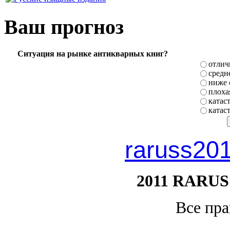
Ваш прогноз
Ситуация на рынке антикварных книг?
отлич
средн
ниже 
плоха
катас
катас
raruss20
2011 RARUS
Все пр