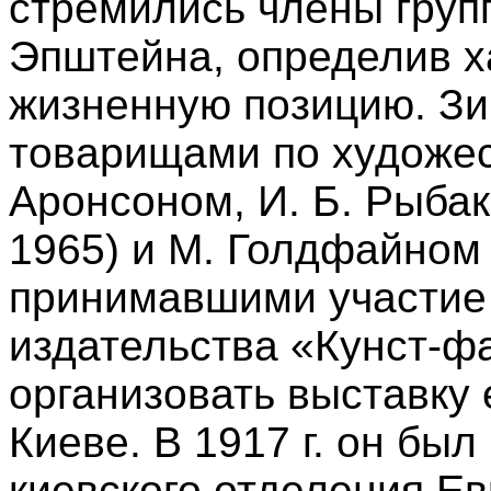
стремились члены групп
Эпштейна, определив ха
жизненную позицию. Зим
товарищами по художе
Аронсоном, И. Б. Рыба
1965) и М. Голдфайном (
принимавшими участие 
издательства «Кунст-ф
организовать выставку 
Киеве. В 1917 г. он бы
киевского отделения Е