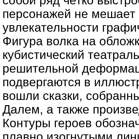
собой ряд четко выстр
персонажей не мешает 
увлекательности графи
Фигура волка на облож
кубистический театрал
решительной деформац
подвергаются в иллюстр
вошли сказки, собранн
Далем, а также произве
Контуры героев обозна
плавно изогнутыми лин