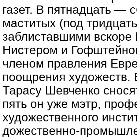
газет. В пятнадцать — 
маститых (под тридцать
заблиставшими вскоре 
Нистером и Гофштейном
членом правления Евре
поощрения художеств. 
Тарасу Шевченко снося
пять он уже мэтр, проф
художественного инстит
до­жест­вен­но-про­мыш­