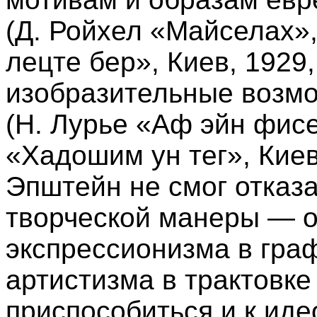
(Д. Ройхел «Майселах»,
лецте бер», Киев, 1929,
изобразительные возм
(Н. Лурье «Аф эйн фисе
«Хадошим ун тег», Киев,
Эпштейн не смог отказа
творческой манеры — о
экспрессионизма в граф
артистизма в трактовке
приспособиться и к ид