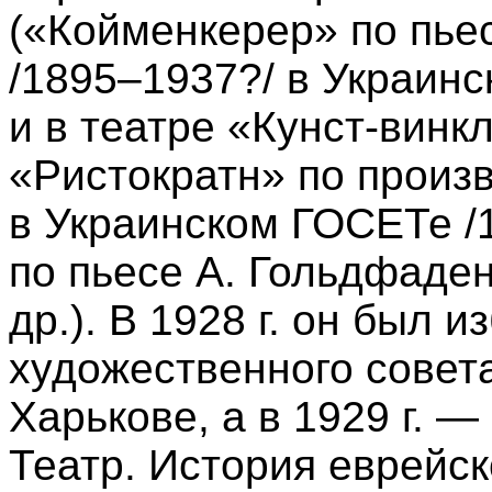
(«Койменкерер» по пье
/1895–1937?/ в Украинс
и в театре «Кунст-винкл
«Ристократн» по прои
в Украинском ГОСЕТе /
по пьесе А. Гольдфаден
др.). В 1928 г. он был 
художественного совет
Харькове, а в 1929 г. 
Театр. История еврейск