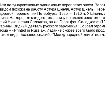
В 19-ти полумарокеновых одинаковых переплетах эпохи. Золо
 видом похожи на работу Артура Шнеля. Артур Шнель (Пере
орогой переплетчик Петербурга. 1885 — 1916 гг. У Шнеля,
вича. На корешке каждого тома внизу вытеснен золотом ег
ий Николаевич Солодков, он же Георг фон Солодкофф (192
тарины. Видный деятель русского зарубежья. Собрал огром
 тома – «Printed in Russia». Издание скорее всего было пр
таком виде! Большое спасибо "Международной книге" во гл