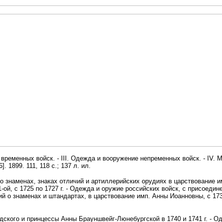
 временных войск. - III. Одежда и вооружение непременных войск. - IV. Му
1899. 111, 118 с.; 137 л. ил.
 знаменах, знаках отличий и артиллерийских орудиях в царствование имп
й, с 1725 по 1727 г. - Одежда и оружие российских войск, с присоедине
 о знаменах и штандартах, в царствование имп. Анны Иоанновны, с 1730 п
ндского и принцессы Анны Брауншвейг-Люнебургской в 1740 и 1741 г. - 