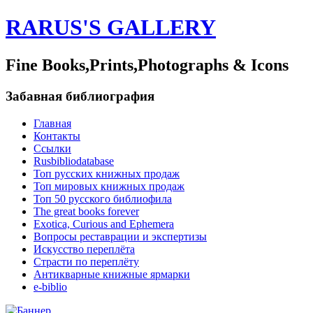
RARUS'S GALLERY
Fine Books,Prints,Photographs & Icons
Забавная библиография
Главная
Контакты
Ссылки
Rusbibliodatabase
Топ русских книжных продаж
Топ мировых книжных продаж
Топ 50 русского библиофила
The great books forever
Exotica, Curious and Ephemera
Вопросы реставрации и экспертизы
Искусство переплёта
Страсти по переплёту
Антикварные книжные ярмарки
e-biblio