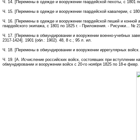
Ч. 14. [Перемены в одежде и вооружении гвардейской пехоты, с 1801 по 1
Ч. 15. [Перемены в одежде и вооружении гвардейской кавалерии, с 1801 п
Ч. 16. [Перемены в одежде и вооружении гвардейской пешей и конной а
гвардейского экипажа, с 1801 по 1825 г. - Приложения. - Рисунки... № 2138
Ч. 17. [Перемены в обмундировании и вооружении военно-учебных завед
2317-1424]. 1901 (обл.: 1902). 48, 8 с.; 95 л. ил.
Ч. 18. [Перемены в обмундировании и вооружении иррегулярных войск. О
Ч. 19. [А. Исчисление российских войск, состоявших при вступлении на 
обмундировании и вооружении войск с 20-го ноября 1825 по 18-е февр. 18