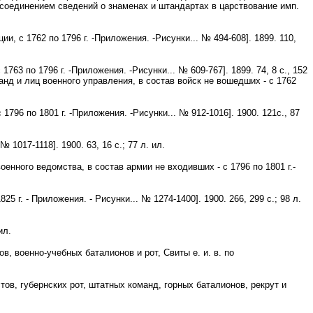
рисоединением сведений о знаменах и штандартах в царствование имп.
 с 1762 по 1796 г. -Приложения. -Рисунки... № 494-608]. 1899. 110,
63 по 1796 г. -Приложения. -Рисунки... № 609-767]. 1899. 74, 8 с., 152
нд и лиц военного управления, в состав войск не вошедших - с 1762
796 по 1801 г. -Приложения. -Рисунки... № 912-1016]. 1900. 121с., 87
1017-1118]. 1900. 63, 16 с.; 77 л. ил.
енного ведомства, в состав армии не входивших - с 1796 по 1801 г.-
 г. - Приложения. - Рисунки... № 1274-1400]. 1900. 266, 299 с.; 98 л.
ил.
, военно-учебных баталионов и рот, Свиты е. и. в. по
ов, губернских рот, штатных команд, горных баталионов, рекрут и