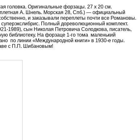
тая головка. Оригинальные форзацы. 27 х 20 см.
плетная А. Шнель. Морская 28, Спб.) — официальный
 собственно, и заказывали переплеты почти все Романовы.
о суперэкслибрис. Полный дореволюционный комплект.
1-1989), сын Николая Петровича Солодкова, писатель,
ную библиотеку. На форзаце 1-го тома маленький
одано по линии «Международной книги» в 1930-е годы.
аве с П.П. Шибановым!