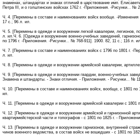
знаменах, штандартах и знаках отличий в царствование имп. Елисаветы
Петра III, и о голштинских войсках 1762 г. -Приложения. -Рисунки... № 29
Ч. 4. [Перемены в составе и наименованиях войск вообще. -Изменения в
17 с.; 96 л. ил.
Ч. 5. [Перемены в одежде и вооружении легкой кавалерии, легионов, пол
л. ил.Ч. 6. [Одежда и вооружение военно-учебных заведений, гарнизон
по 1796 г. -Приложения. -Рисунки... № 768-911]. 1900. 82, 11 с.; 116 л. и
Ч. 7. [Перемены в составе и наименованиях войск с 1796 по 1801 г. -П
л. ил.
Ч. 8. [Перемены в одежде и вооружении армейской кавалерии, артиллерии,
Ч. 9. [Перемены в одежде и вооружении гвардии, военно-учебных завед
Знамена и штандарты. - Знаки отличия. - Приложения. - Рисунки... № 1119
Ч. 10. [Перемены в составе и наименованиях войск, вообще, с 1801 по 18
ил.
Ч. 11. [Перемены в одежде и вооружении армейской кавалерии с 1801 по 1
Ч. 12. [Перемены в одежде и вооружении армейской и гарнизонной арти
квартирмейстерской части и топографов - с 1801 по 1825 г. - Приложения.
Ч. 13. [Перемены в одежде и вооружении гарнизонов, внутренней страж
чинов военного ведомства, в состав войск не вошедших - с 1801 по 1825 