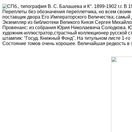
СПб., типография В. С. Балашева и К°. 1899-1902 г.г. 
Переплеты без обозначения переплетчика, но всем своим
поставщик двора Его Императорского Величества; самый д
Экземпляр из библиотеки Великого Князя Сергея Михайло
Провенанс: из собрания Юрия Николаевича Солодкова. Юр
художник-иллюстратор,страстный коллекционер русской с
штампик: "Госуд. Книжный Фонд". На титульном листе 1-го
Состояние томов очень хорошее. Величайшая редкость в 