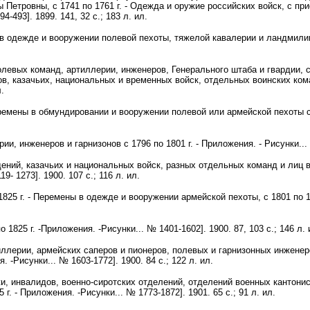
 Петровны, с 1741 по 1761 г. - Одежда и оружие российских войск, с п
4-493]. 1899. 141, 32 с.; 183 л. ил.
 одежде и вооружении полевой пехоты, тяжелой кавалерии и ландмилиции,
евых команд, артиллерии, инженеров, Генерального штаба и гвардии, с 17
ов, казачьих, национальных и временных войск, отдельных воинских кома
л.
еремены в обмундировании и вооружении полевой или армейской пехоты с 1
 инженеров и гарнизонов с 1796 по 1801 г. - Приложения. - Рисунки... № 
ений, казачьих и национальных войск, разных отдельных команд и лиц во
- 1273]. 1900. 107 с.; 116 л. ил.
25 г. - Перемены в одежде и вооружении армейской пехоты, с 1801 по 1825
825 г. -Приложения. -Рисунки... № 1401-1602]. 1900. 87, 103 с.; 146 л. 
ллерии, армейских саперов и пионеров, полевых и гарнизонных инженеров
 -Рисунки... № 1603-1772]. 1900. 84 с.; 122 л. ил.
и, инвалидов, военно-сиротских отделений, отделений военных кантонист
г. - Приложения. -Рисунки... № 1773-1872]. 1901. 65 с.; 91 л. ил.