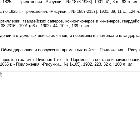
825 г. - Приложения. -Рисунки... № 1873-1986]. 1901. 41, 3 с.; 93 л. ил.
о 1825 г. -Приложения. -Рисунки... № 1987-2137]. 1901. 39, 11 с.; 124 л.
ртиллерии, гвардейских саперов, конно-пионеров и инженеров, гвардейс
-2316]. 1901 (обл.: 1902). 44, 10 с.; 139 л. ил.
ений и отдельных воинских чинов, и перемены в знаменах и штандартах р
бмундирование и вооружение временных войск. - Приложения. - Рисунки...
престол гос. имп. Николая 1-го. - Б. Перемены в составе и наименовании
55 г. - Приложения. -Рисунки... № 1-105]. 1902. 223, 32 с.; 100 л. ил.