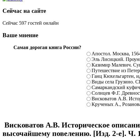
Сейчас на сайте
Сейчас 597 гостей онлайн
Ваше мнение
Самая дорогая книга России?
Апостол. Москва, 156
Эль Лисицкий. Проуны
Казимир Малевич. Суп
Путешествие из Петерб
Ганц Кюхельгартен, ид
Виды села Грузино. С
Самаркандский куфиче
Солнцев Ф.Г. Древност
Висковатов А.В. Исто
Крученых А., Розанова
Висковатов А.В. Историческое описани
высочайшему повелению. [Изд. 2-е]. Ч. 1