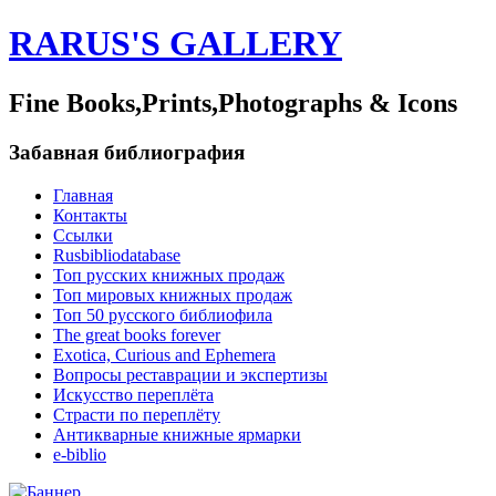
RARUS'S GALLERY
Fine Books,Prints,Photographs & Icons
Забавная библиография
Главная
Контакты
Ссылки
Rusbibliodatabase
Топ русских книжных продаж
Топ мировых книжных продаж
Топ 50 русского библиофила
The great books forever
Exotica, Curious and Ephemera
Вопросы реставрации и экспертизы
Искусство переплёта
Страсти по переплёту
Антикварные книжные ярмарки
e-biblio