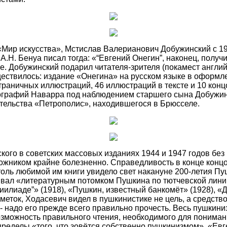
Мир искусства», Мстислав Валерианович Добужинский с 19
А.Н. Бенуа писал тогда: «“Евгений Онегин”, наконец, полу
. Добужинский подарил читателя-зрителя (покамест английс
ествилось: издание «Онегина» на русском языке в оформл
страничных иллюстраций, 46 иллюстраций в тексте и 10 кон
пографий Наварра под наблюдением старшего сына Добужинс
ательства «Петрополис», находившегося в Брюсселе.
кого в советских массовых изданиях 1944 и 1947 годов бе
жником крайне болезненно. Справедливость в конце концо
толь любимой им книги увидело свет накануне 200-летия П
ывал «литературным потомком Пушкина по тютчевской линии
иилиаде”» (1918), «Пушкин, известный банкомёт» (1928), «
меток, Ходасевич видел в пушкинистике не цель, а средств
, - надо его прежде всего правильно прочесть. Весь пушкини
озможность правильного чтения, необходимого для понима
пределы «того, что зовётся собственно пушкинизмом». «Ев