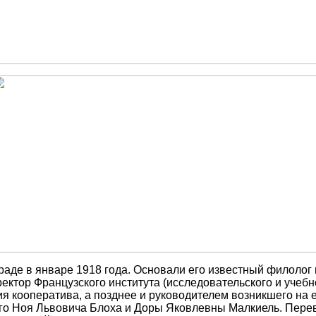
де в январе 1918 года. Основали его известный филолог и
ректор Французского института (исследовательского и учеб
 кооператива, а позднее и руководителем возникшего на е
ого Ноя Львовича Блоха и Доры Яковлевны Малкиель. Перев