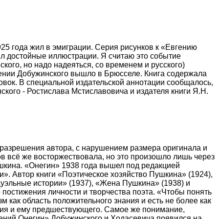
25 года жил в эмиграции. Серия рисунков к «Евгению
чил достойные иллюстрации. Я считаю это событие
кого, но надо надеяться, со временем и русского)
ении Добужинского вышло в Брюсселе. Книга содержала
цовок. В специальной издательской аннотации сообщалось,
кого - Ростислава Мстиславовича и издателя книги Я.Н.
з разрешения автора, с нарушением размера оригинала и
в всё же восторжествовала, но это произошло лишь через
ушкина. «Онегин» 1938 года вышел под редакцией
». Автор книги «Поэтическое хозяйство Пушкина» (1924),
Дуэльные истории» (1937), «Жена Пушкина» (1938) и
о постижения личности и творчества поэта. «Чтобы понять
зм как область положительного знания и есть не более как
ния и ему предшествующего. Самое же понимание,
гений Онегин» Добужинского и Ходасевича появился на