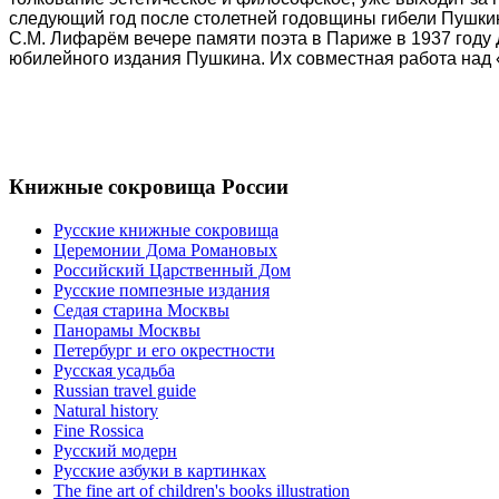
следующий год после столетней годовщины гибели Пушкин
С.М. Лифарём вечере памяти поэта в Париже в 1937 году 
юбилейного издания Пушкина. Их совместная работа над «
Книжные сокровища России
Русские книжные сокровища
Церемонии Дома Романовых
Российский Царственный Дом
Русские помпезные издания
Седая старина Москвы
Панорамы Москвы
Петербург и его окрестности
Русская усадьба
Russian travel guide
Natural history
Fine Rossica
Русский модерн
Русские азбуки в картинках
The fine art of children's books illustration