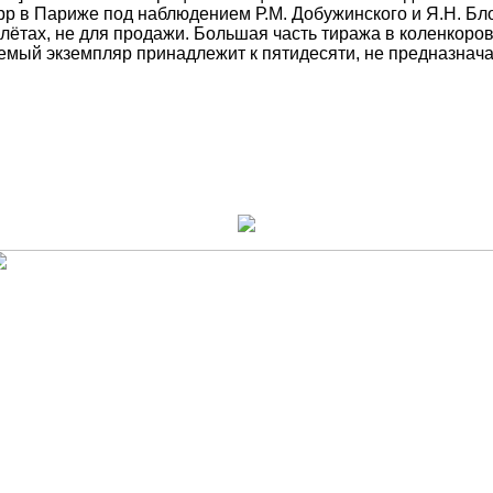
 в Париже под наблюдением Р.М. Добужинского и Я.Н. Блоха
лётах, не для продажи. Большая часть тиража в коленкоро
емый экземпляр принадлежит к пятидесяти, не предназнач