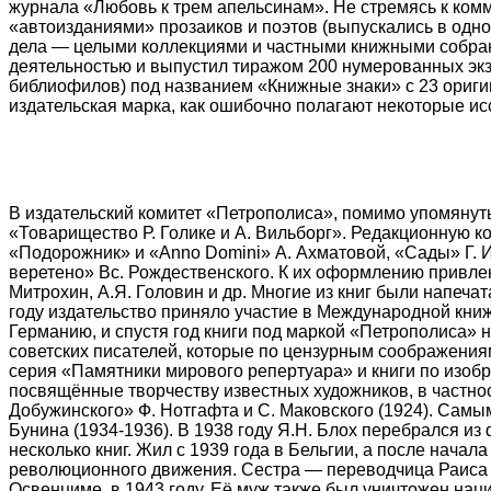
журнала «Любовь к трем апельсинам». Не стремясь к ком
«автоизданиями» прозаиков и поэтов (выпускались в одно
дела — целыми коллекциями и частными книжными собрания
деятельностью и выпустил тиражом 200 нумерованных экз
библиофилов) под названием «Книжные знаки» с 23 ориг
издательская марка, как ошибочно полагают некоторые и
В издательский комитет «Петрополиса», помимо упомянуты
«Товарищество Р. Голике и А. Вильборг». Редакционную к
«Подорожник» и «Anno Domini» А. Ахматовой, «Сады» Г. И
веретено» Вс. Рождественского. К их оформлению привлек
Митрохин, А.Я. Головин и др. Многие из книг были напеча
году издательство приняло участие в Международной книжн
Германию, и спустя год книги под маркой «Петрополиса» 
советских писателей, которые по цензурным соображениям
серия «Памятники мирового репертуара» и книги по изо
посвящённые творчеству известных художников, в частнос
Добужинского» Ф. Нотгафта и С. Маковского (1924). Сам
Бунина (1934-1936). В 1938 году Я.Н. Блох перебрался из
несколько книг. Жил c 1939 года в Бельгии, а после нача
революционного движения. Сестра — переводчица Раиса Н
Освенциме, в 1943 году. Её муж также был уничтожен нац