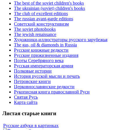
The best of the soviet children's books
The ukrainian (soviet) children's books
The club of excellent editions
The russian avant-garde editions
Советский конструктивизм
The soviet photobooks
The jewish renaissance
Художники-иллюстраторы русского зарубежья
The gas, oil & diamonds in Russia
Русские книжные редкости
Русские прижизненные издания
Поэты Серебряного века
Русская императорская армия
Полковые истории
История русской мысли и печать
Петровские книги
Церковнославянские редкости
Рукописная книга православной Руси
Святая Русь
Карта сайта
Листая старые книги
Русские азбуки в картинках