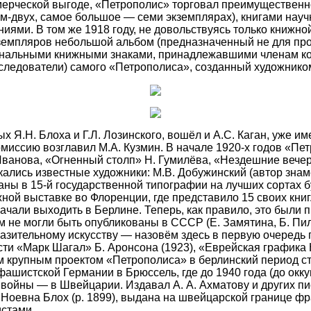
мерческой выгоде, «Петрополис» торговал преимущественн
м-двух, самое большое — семи экземплярах), книгами науч
ми. В том же 1918 году, не довольствуясь только книжной
емпляров небольшой альбом (предназначенный не для прод
инальными книжными знаками, принадлежавшими членам коо
сследователи) самого «Петрополиса», созданный художнико
х Я.Н. Блоха и Г.Л. Лозинского, вошёл и А.С. Каган, уже 
омиссию возглавил М.А. Кузмин. В начале 1920-х годов «Пе
ванова, «Огненный столп» Н. Гумилёва, «Нездешние вечера
ались известные художники: М.В. Добужинский (автор знам
таны в 15-й государственной типографии на лучших сортах 
ой выставке во Флоренции, где представило 15 своих книг.
начали выходить в Берлине. Теперь, как правило, это были
 не могли быть опубликованы в СССР (Е. Замятина, Б. Пиль
бразительному искусству — назовём здесь в первую очере
ти «Марк Шагал» Б. Аронсона (1923), «Еврейская графика 
ым крупным проектом «Петрополиса» в берлинский период с
 фашистской Германии в Брюссель, где до 1940 года (до окк
ла войны — в Швейцарии. Издавал А. А. Ахматову и других 
оевна Блох (р. 1899), выдана на швейцарской границе фра
истами.