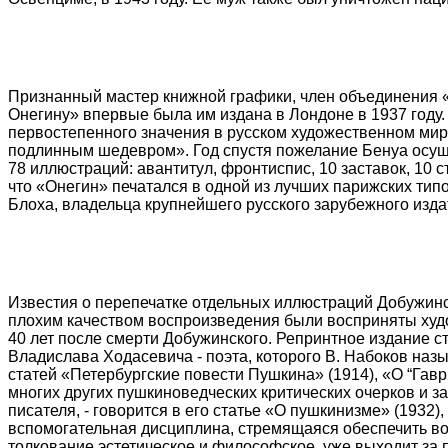
Признанный мастер книжной графики, член объединения «
Онегину» впервые была им издана в Лондоне в 1937 году. 
первостепенного значения в русском художественном мире
подлинным шедевром». Год спустя пожелание Бенуа осущ
78 иллюстраций: авантитул, фронтиспис, 10 заставок, 10 
что «Онегин» печатался в одной из лучших парижских ти
Блоха, владельца крупнейшего русского зарубежного изд
Известия о перепечатке отдельных иллюстраций Добужинс
плохим качеством воспроизведения были восприняты худо
40 лет после смерти Добужинского. Репринтное издание с
Владислава Ходасевича - поэта, которого В. Набоков наз
статей «Петербургские повести Пушкина» (1914), «О “Гавр
многих других пушкиноведческих критических очерков и за
писателя, - говорится в его статье «О пушкинизме» (1932)
вспомогательная дисциплина, стремящаяся обеспечить в
толкование эстетическое и философское, уже выходит за 