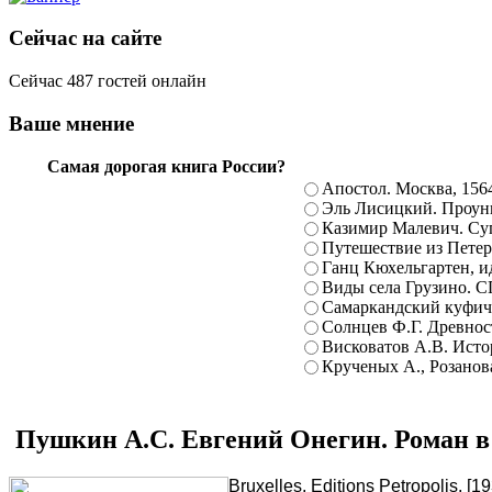
Сейчас на сайте
Сейчас 487 гостей онлайн
Ваше мнение
Самая дорогая книга России?
Апостол. Москва, 156
Эль Лисицкий. Проуны
Казимир Малевич. Суп
Путешествие из Петерб
Ганц Кюхельгартен, ид
Виды села Грузино. С
Самаркандский куфиче
Солнцев Ф.Г. Древност
Висковатов А.В. Исто
Крученых А., Розанова
Пушкин А.С. Евгений Онегин. Роман в 
Bruxelles, Editions Petropolis,