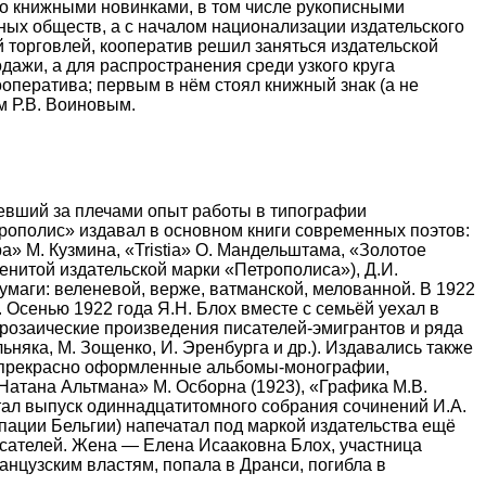
о книжными новинками, в том числе рукописными
ных обществ, а с началом национализации издательского
 торговлей, кооператив решил заняться издательской
ажи, а для распространения среди узкого круга
ператива; первым в нём стоял книжный знак (а не
м Р.В. Воиновым.
имевший за плечами опыт работы в типографии
трополис» издавал в основном книги современных поэтов:
» М. Кузмина, «Tristia» О. Мандельштама, «Золотое
енитой издательской марки «Петрополиса»), Д.И.
бумаги: веленевой, верже, ватманской, мелованной. В 1922
 Осенью 1922 года Я.Н. Блох вместе с семьёй уехал в
 прозаические произведения писателей-эмигрантов и ряда
няка, М. Зощенко, И. Эренбурга и др.). Издавались также
дь прекрасно оформленные альбомы-монографии,
Натана Альтмана» М. Осборна (1923), «Графика М.В.
тал выпуск одиннадцатитомного собрания сочинений И.А.
упации Бельгии) напечатал под маркой издательства ещё
писателей. Жена — Елена Исааковна Блох, участница
нцузским властям, попала в Дранси, погибла в