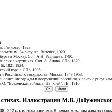
4.
. Ганновер, 1923.
рематизм. 34 рисунка. Витебск, 1920.
урга в Москву. Соч. А.Н. Радищева. 1790.
иллия в картинках. Соч. А. Алова. СПб, 1829.
Пб, 1821-1824.
ский коран. СПб, 1905.
и Российского государства. Москва, 1849-1953.
р. описание одежды и вооружений российских войск с рисунками.
 О. "Вселенская война.Ъ. Цв. клей". Пг., 1916.
стихах. Иллюстрации М.В. Добужинского
 [1938]. 242 с. с иллюстрациями. В цельнокожаном издательск