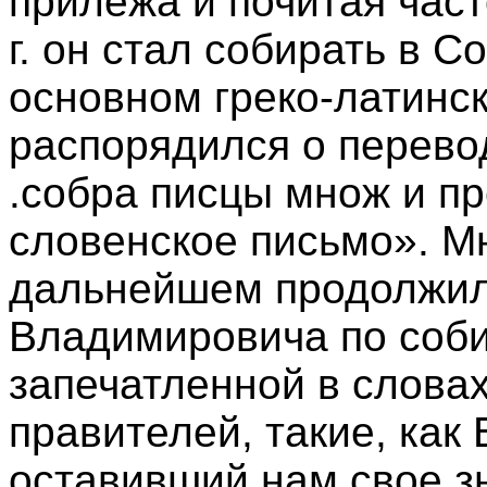
прилежа и почитая част
г. он стал собирать в С
основном греко-латинск
распорядился о перевод
.собра писцы множ и пр
словенское письмо». Мн
дальнейшем продолжил
Владимировича по соб
запечатленной в словах
правителей, такие, ка
оставивший нам свое з