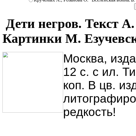
Дети негров. Текст А
Картинки М. Езучевск
Москва, изда
12 с. с ил. 
коп. В цв. и
литографиро
редкость!