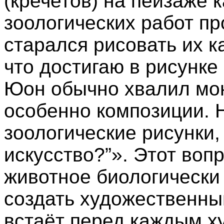
(кречетов) на пейзаже 
зоологических работ п
старался рисовать их к
что достигаю в рисунке
Юон обычно хвалил мою
особенно композиции. Н
зоологические рисунки, 
искусство?”». Этот воп
животное биологически 
создать художественны
встаёт перед каждым х