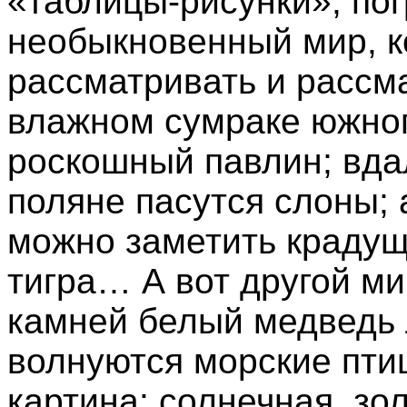
«таблицы-рисунки», по
необыкновенный мир, 
рассматривать и рассма
влажном сумраке южног
роскошный павлин; вда
поляне пасутся слоны; 
можно заметить крадущ
тигра… А вот другой ми
камней белый медведь л
волнуются морские пт
картина: солнечная, зо