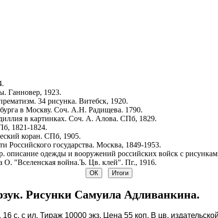
4.
. Ганновер, 1923.
рематизм. 34 рисунка. Витебск, 1920.
урга в Москву. Соч. А.Н. Радищева. 1790.
иллия в картинках. Соч. А. Алова. СПб, 1829.
Пб, 1821-1824.
ский коран. СПб, 1905.
и Российского государства. Москва, 1849-1953.
р. описание одежды и вооружений российских войск с рисунками.
 О. "Вселенская война.Ъ. Цв. клей". Пг., 1916.
зук. Рисунки Самуила Адливанкина.
 16 с. с ил. Тираж 10000 экз. Цена 55 коп. В цв. издатель