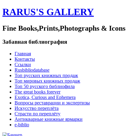
RARUS'S GALLERY
Fine Books,Prints,Photographs & Icons
Забавная библиография
Главная
Контакты
Ссылки
Rusbibliodatabase
Топ русских книжных продаж
Топ мировых книжных продаж
Топ 50 русского библиофила
The great books forever
Exotica, Curious and Ephemera
Вопросы реставрации и экспертизы
Искусство переплёта
Страсти по переплёту
Антикварные книжные ярмарки
e-biblio