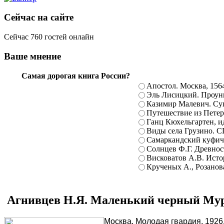
Сейчас на сайте
Сейчас 760 гостей онлайн
Ваше мнение
Самая дорогая книга России?
Апостол. Москва, 156
Эль Лисицкий. Проуны
Казимир Малевич. Суп
Путешествие из Петерб
Ганц Кюхельгартен, ид
Виды села Грузино. С
Самаркандский куфиче
Солнцев Ф.Г. Древност
Висковатов А.В. Исто
Крученых А., Розанова
Агнивцев Н.Я. Маленький черный Мур
Москва, Молодая гвардия, 1926.