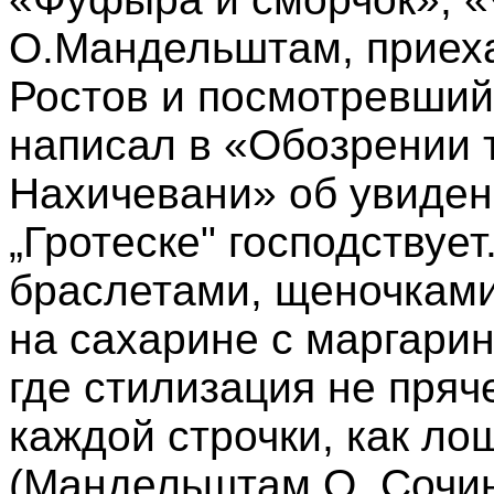
О.Мандельштам, приеха
Ростов и посмотревший
написал в «Обозрении т
Нахичевани» об увиден
„Гротеске" господствует
браслетами, щеночками
на сахарине с маргари
где стилизация не пряче
каждой строчки, как л
(Мандельштам О. Сочине