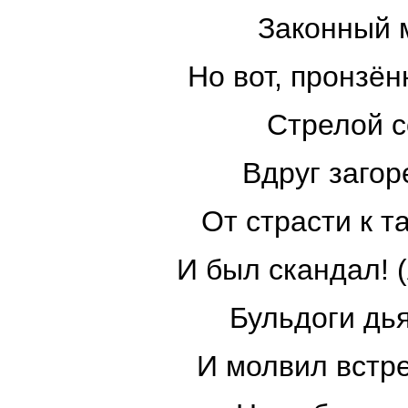
Законный м
Но вот, пронзён
Стрелой с
Вдруг загор
От страсти к т
И был скандал! 
Бульдоги дь
И молвил встре