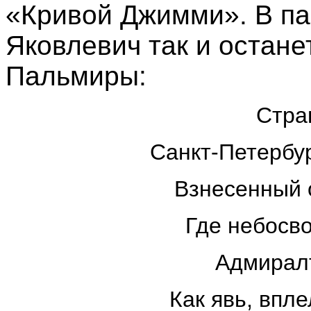
«Кривой Джимми». В па
Яковлевич так и остан
Пальмиры:
Стра
Санкт-Петербур
Взнесенный 
Где небосв
Адмиралт
Как явь, впл