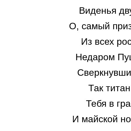
Виденья дв
О, самый при
Из всех ро
Недаром Пуш
Сверкнувши
Так тита
Тебя в гра
И майской н