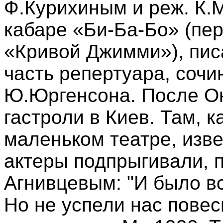
Ф.Курихиным и реж. К.
кабаре «Би-Ба-Бо» (пе
«Кривой Джимми»), пис
часть репертуара, сочи
Ю.Юргенсона. После Ок
гастроли в Киев. Там, к
маленьком театре, изв
актеры подпрыгивали, 
Агнивцевым: "И было вс
Но не успели нас повес