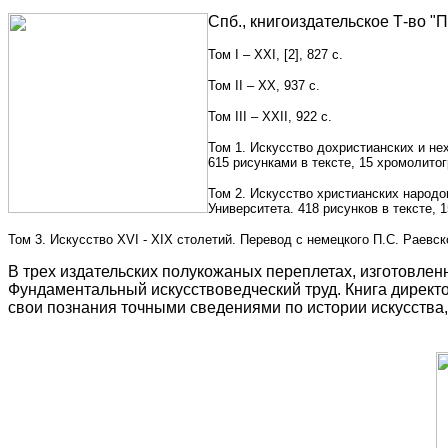
Спб., книгоиздательское Т-во "
Том I – XXI, [2], 827 с.
Том II – XX, 937 с.
Том III – XXII, 922 с.
Том 1. Искусство дохристианских и не
615 рисунками в тексте, 15 хромолит
Том 2. Искусство христианских народо
Университета. 418 рисунков в тексте, 
Том 3. Искусство XVI - XIX столетий. Перевод с немецкого П.С. Раевс
В трех издательских полукожаных переплетах, изготовленн
Фундаментальный искусствоведческий труд. Книга директ
свои познания точными сведениями по истории искусства, 