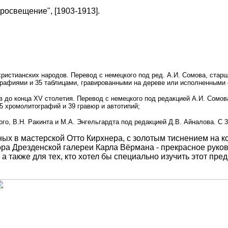
Просвещение", [1903-1913].
христианских народов. Перевод с немецкого под ред. А.И. Сомова, стар
ографиями и 35 таблицами, гравированными на дереве или исполненными
в до конца XV столетия. Перевод с немецкого под редакцией А.И. Сомов
15 хромолитографий и 39 гравюр и автотипий;
кого, В.Н. Ракинта и М.А. Энгельгардта под редакцией Д.В. Айналова. С
ых в мастерской Отто Кирхнера, с золотым тиснением на ко
ора Дрезденской галереи Карла Вёрмана - прекрасное рук
а также для тех, кто хотел бы специально изучить этот пре