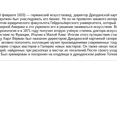
 февраля 1933) — германский искусствовед, директор Дрезденской карт
олжен был унаследовать его бизнес. Но он не проявлял никакого интер
том юридического факультета Гейдельбергского университета, который 
ерной Америки и это укрепило его в решении заниматься искусством. В
рхеология и в 1871 году получил вторую учёную степень доктора искусс
вие по Франции, Италии и Малой Азии. Итогом этого путешествия стал
у Карл Вёрман был назначен директором Дрезденской картинной галере
ал активно пополнять коллекцию музея произведениями современных тогд
лерею старых мастеров и Галерею новых мастеров. Он также начал писа
дей, найденных при раскопках в местах их поселений.После своего ухо
а. Был кремирован и похоронен на кладбище в дрезденском районе Толке