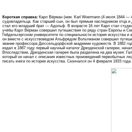
Короткая справка:
Карл Вёрман (нем. Karl Woermann (4 июля 1844 — 4
судовладельца. Как старший сын, он был прямым наследником отца и д
стал его младший брат — Адольф. В возрасте 16 лет Карл стал студен
учёбы Карл Вёрман совершил путешествия по ряду стран Европы и Сев
Гейдельгергском университете по специальности история искусства и а
он вместе с искусствоведом Альфредом Вольтманом совершил путешест
звание профессора Дюссельдорфской академии художеств. В 1882 год
издал в 1887 году первый научный каталог Дрезденской галереи, нач
Впоследствии, Дрезденская галерея была разделена на два музея: Га
который он начал с описания известных произведений первобытных лю
писать книги по истории искусства. Скончался он 4 февраля 1933 год