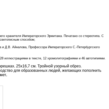
шего хранителя Императорского Эрмитажа. Печатано со стереотипа. С
 светописным способом;
а и Д.В. Айналова, Профессора Императорского С.-Петербургского
 328 иллюстрациями в тексте, 12 хромолитографиями и 46 автотипиями.
решках. 25х16,7 см. Тройной узорный обрез.
оводство для образованных людей, желающих пополнить
дмет
.