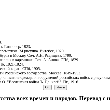
4.
. Ганновер, 1923.
рематизм. 34 рисунка. Витебск, 1920.
урга в Москву. Соч. А.Н. Радищева. 1790.
иллия в картинках. Соч. А. Алова. СПб, 1829.
Пб, 1821-1824.
ский коран. СПб, 1905.
и Российского государства. Москва, 1849-1953.
р. описание одежды и вооружений российских войск с рисунками.
 О. "Вселенская война.Ъ. Цв. клей". Пг., 1916.
ства всех времен и народов. Перевод с н