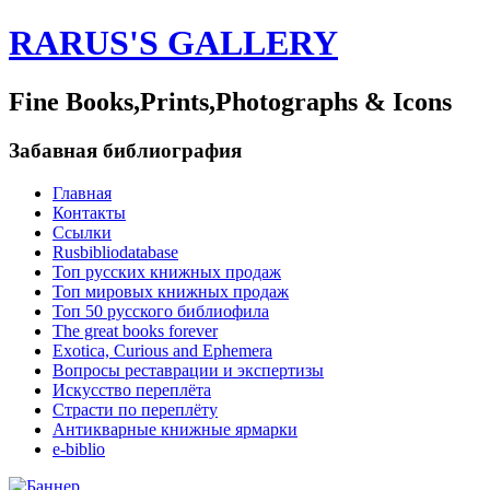
RARUS'S GALLERY
Fine Books,Prints,Photographs & Icons
Забавная библиография
Главная
Контакты
Ссылки
Rusbibliodatabase
Топ русских книжных продаж
Топ мировых книжных продаж
Топ 50 русского библиофила
The great books forever
Exotica, Curious and Ephemera
Вопросы реставрации и экспертизы
Искусство переплёта
Страсти по переплёту
Антикварные книжные ярмарки
e-biblio