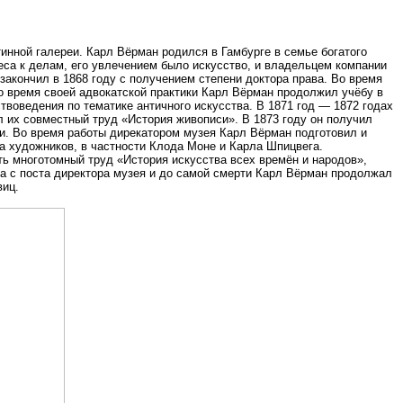
инной галереи. Карл Вёрман родился в Гамбурге в семье богатого
еса к делам, его увлечением было искусство, и владельцем компании
закончил в 1868 году с получением степени доктора права. Во время
о время своей адвокатской практики Карл Вёрман продолжил учёбу в
твоведения по тематике античного искусства. В 1871 год — 1872 годах
 их совместный труд «История живописи». В 1873 году он получил
и. Во время работы дирекатором музея Карл Вёрман подготовил и
а художников, в частности Клода Моне и Карла Шпицвега.
ть многотомный труд «История искусства всех времён и народов»,
да с поста директора музея и до самой смерти Карл Вёрман продолжал
виц.