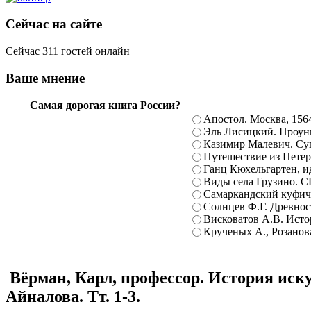
Сейчас на сайте
Сейчас 311 гостей онлайн
Ваше мнение
Самая дорогая книга России?
Апостол. Москва, 156
Эль Лисицкий. Проуны
Казимир Малевич. Суп
Путешествие из Петерб
Ганц Кюхельгартен, ид
Виды села Грузино. С
Самаркандский куфиче
Солнцев Ф.Г. Древност
Висковатов А.В. Исто
Крученых А., Розанова
Вёрман, Карл, профессор. История искус
Айналова. Тт. 1-3.