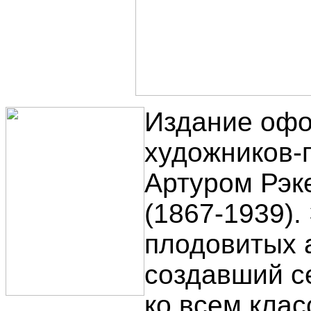
Издание офо
художников-
Артуром Рэке
(1867-1939).
плодовитых 
создавший с
ко всем кла