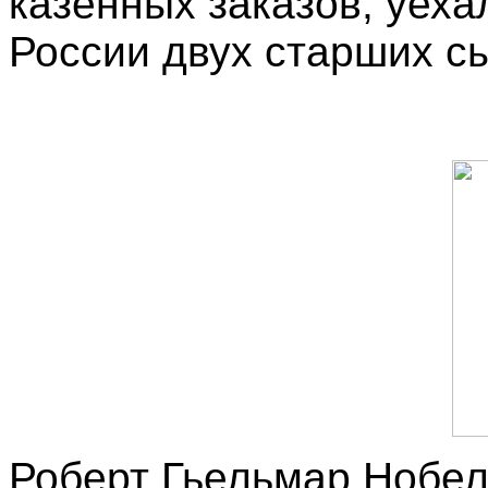
казенных заказов, уеха
России двух старших с
Роберт Гьельмар Нобел