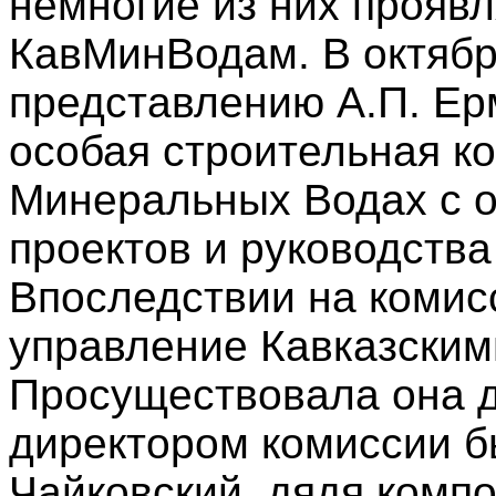
немногие из них проявл
КавМинВодам. В октябр
представлению А.П. Е
особая строительная к
Минеральных Водах с о
проектов и руководств
Впоследствии на коми
управление Кавказски
Просуществовала она д
директором комиссии б
Чайковский, дядя комп