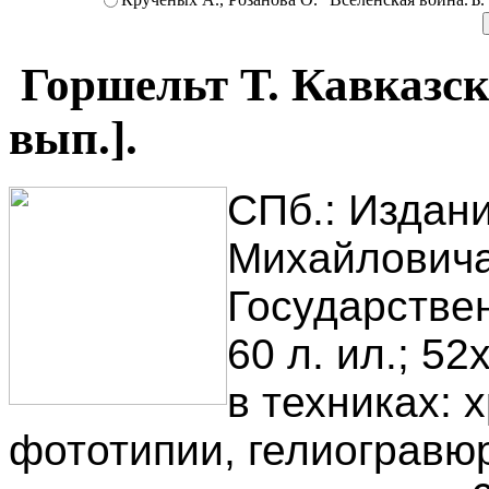
Горшельт Т. Кавказск
вып.].
СПб.: Издани
Михайловича
Государствен
60 л. ил.; 5
в техниках: 
фототипии, гелиогравю