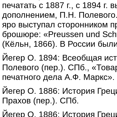
печатать с 1887 г., с 1894 г.
дополнением, П.Н. Полевого.
яро выступал сторонником пр
брошюре: «Preussen und Schw
(Кёльн, 1866). В России был
Йегер О. 1894: Всеобщая исто
Полевого (пер.). СПб., «Тов
печатного дела А.Ф. Маркс».
Йегер О. 1886: История Греци
Прахов (пер.). СПб.
Йегер О. 1886: История Греции