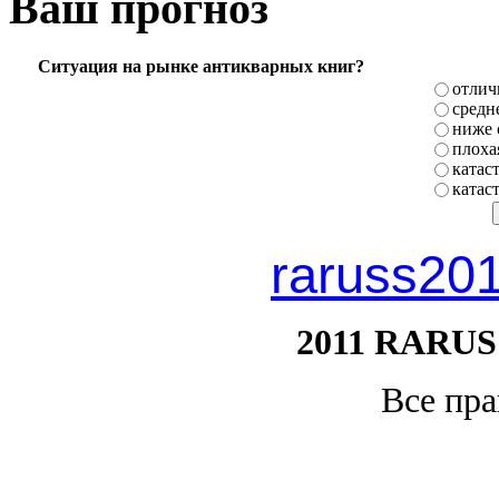
Ваш прогноз
Ситуация на рынке антикварных книг?
отлич
средн
ниже 
плоха
катас
катас
raruss20
2011 RARUS
Все пр