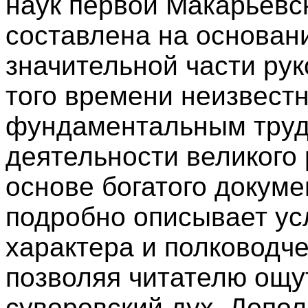
наук первой Макарьевс
составлена на основани
значительной части ру
того времени неизвест
фундаментальным труд
деятельности великого 
основе богатого докум
подробно описывает у
характера и полководче
позволяя читателю ощ
суворовский дух. Допол