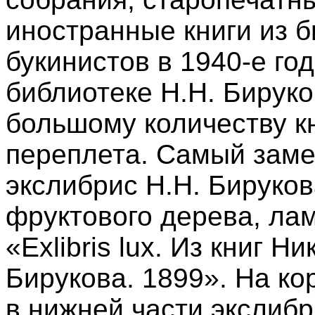
иностранные книги из б
букинистов в 1940-е го
библиотеке Н.Н. Бируко
большому количеству к
переплета. Самый заме
экслибрис Н.Н. Бируко
фруктового дерева, лам
«Exlibris lux. Из книг 
Бирукова. 1899». На ко
в нижней части экслибр