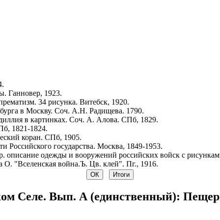
4.
. Ганновер, 1923.
рематизм. 34 рисунка. Витебск, 1920.
урга в Москву. Соч. А.Н. Радищева. 1790.
иллия в картинках. Соч. А. Алова. СПб, 1829.
Пб, 1821-1824.
ский коран. СПб, 1905.
и Российского государства. Москва, 1849-1953.
р. описание одежды и вооружений российских войск с рисунками.
 О. "Вселенская война.Ъ. Цв. клей". Пг., 1916.
ом Селе. Вып. А (единственный): Пещер