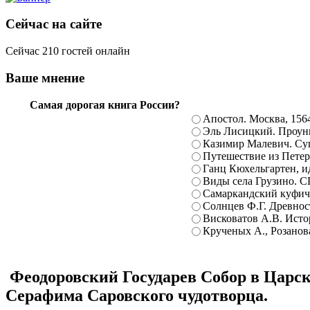
Сейчас на сайте
Сейчас 210 гостей онлайн
Ваше мнение
Самая дорогая книга России?
Апостол. Москва, 156
Эль Лисицкий. Проуны
Казимир Малевич. Суп
Путешествие из Петерб
Ганц Кюхельгартен, ид
Виды села Грузино. С
Самаркандский куфиче
Солнцев Ф.Г. Древност
Висковатов А.В. Исто
Крученых А., Розанова
Феодоровский Государев Собор в Царск
Серафима Саровского чудотворца.