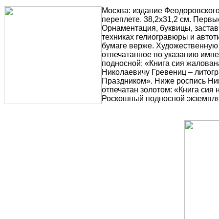
Москва: издание Феодоровского
переплете. 38,2х31,2 см. Первы
Орнаментация, буквицы, застав
техниках гелиогравюры и автот
бумаге верже. Художественную 
отпечатанное по указанию импе
подносной: «Книга сия жалован
Николаевичу Гревениц – литог
Праздником». Ниже роспись Нико
отпечатан золотом: «Книга сия
Роскошный подносной экземпля