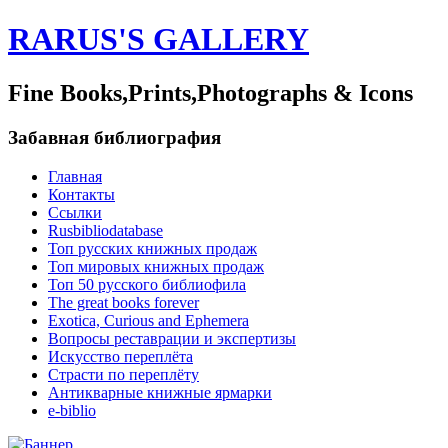
RARUS'S GALLERY
Fine Books,Prints,Photographs & Icons
Забавная библиография
Главная
Контакты
Ссылки
Rusbibliodatabase
Топ русских книжных продаж
Топ мировых книжных продаж
Топ 50 русского библиофила
The great books forever
Exotica, Curious and Ephemera
Вопросы реставрации и экспертизы
Искусство переплёта
Страсти по переплёту
Антикварные книжные ярмарки
e-biblio