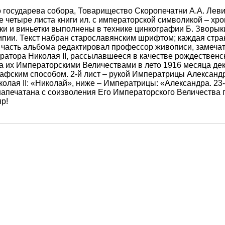
 государева собора, Товарищество Скоропечатни А.А. Леви
е четыре листа книги ил. с императорской символикой – хр
ки и виньетки
выполнены в технике цинкографии Б. Зворы
ипии.
Текст набран старославянским шрифтом; каждая стран
часть альбома редактировал профессор живописи, замечат
ратора Николая II, рассылавшееся в качестве рождественск
а их Императорскими Величествами в лето 1916 месяца дек
рафским способом. 2-й лист – рукой Императрицы Алекса
лая II: «Николай», ниже – Императрицы: «Александра. 23-г
 напечатана с соизволения Его Императорского Величества
р!