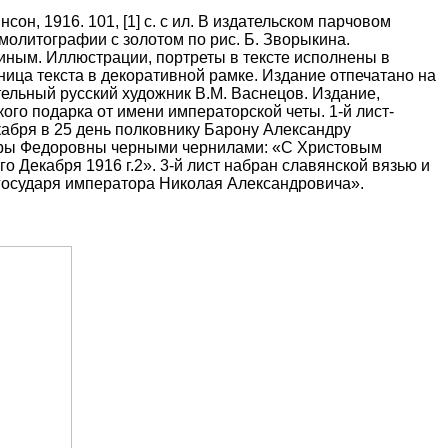
нсон, 1916.
101, [1] с.
с ил. В издательском парчовом
омолитографии с золотом по рис. Б. Зворыкина.
киным.
Иллюстрации, портреты в тексте исполнены в
ица текста в декоративной рамке. Издание отпечатано на
ельный русский художник В.М. Васнецов. Издание,
ого подарка от имени императорской четы. 1-й лист-
абря в 25 день полковнику Барону Александру
ндры Федоровны черными чернилами: «С Христовым
о Декабря 1916 г.2». 3-й лист набран славянской вязью и
 государя императора Николая Александровича».