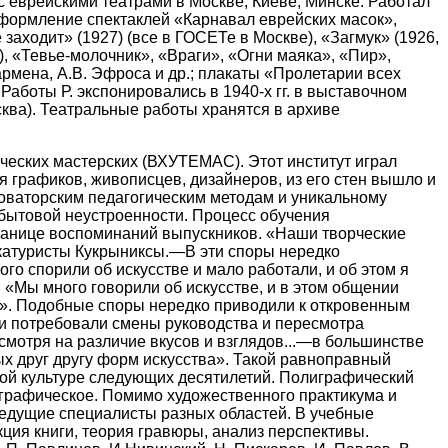
с еврейскими театрами в Москве, Киеве, Минске. Работал
 оформление спектаклей «Карнавал еврейских масок»,
 заходит» (1927) (все в ГОСЕТе в Москве), «Загмук» (1926,
), «Тевье-молочник», «Враги», «Огни маяка», «Пир»,
рмена, А.В. Эфроса и др.; плакаты «Пролетарии всех
 Работы Р. экспонировались в 1940-х гг. в выставочном
сква). Театральные работы хранятся в архиве
ких, но эти усилия окупились сторицей: выпускники института уже имели навыки практической оформительской работы. В качестве дипломов, как правило, представлялись макеты книг (часто они готовились совместными усилиями учащихся разных отделений), некоторые из них печатались в институтской типографии достаточно большими тиражами. Наиболее известные публикации ВХУТЕМАСа—монументальный альбом «Революционная Москва» с гравюрами студентов и ведущих преподавателей (тысячный тираж распространялся в 1920 г. среди делегатов третьего конгресса Коминтерна) и издания басен И. Крылова с литографированными иллюстрациями А. Дейнеки, А. Гончарова, В. Глобуса, И. Рабичева, Н. Цицковского. На этой серии стоит остановиться подробнее. Выпуск в свет учебных работ еще не вполне сформировавшихся художников вызвал недоумение критики, чисто экспериментальные оформительские решения были малопонятны неподготовленному читателю, тем более ребенку. Н. Симонович-Ефимова писала по этому поводу: «Басни Крылова — слишком трудная тема для иллюстраций, недаром они до сих пор не были хорошо иллюстрированы никем. Тут, конечно, мало быть даже, предположим, хорошим зверописцем: надо быть стилистом, надо быть моралистом. Нельзя признать удачной находкой... распространение одной басни на целую книжку со многими картинами, как ввел в моду Кнебель. Правда, художник в этом последнем случае получает возможность воспользоваться басней как рядом хороших тем, но сама басня, как таковая, пропадает... Эти нескладные автолитографии интересны лишь как искание, освежающее впечатление от затасканных банальным, слабым иллюстрированием басен». Художница назвала работу своих младших коллег легкомысленной. Не более комплиментарным был и отзыв другого критика: «Новое в этих баснях — их издание маленькими книжечками и иллюстрации. Но иллюстрации действительно так новы, что из-за них не видно и старых знакомых басен ... Каждая из них разрешает какую-нибудь одну из частных задач того или другого момента обучения технике литографии, в основе же рисунка и композиции они чересчур просто опираются на имеющиеся в истории графического искусства образцы, перефразируя их по-своему». Так, в работах Дейнеки автор рецензии находит явное влияние О. Бердслея и Г. Гросса, у Н. Цицковского—цитаты из русского лубка, В. Глобус и И. Рабичев обвиняются в прямолинейном заимствовании расхожих приемов журнальной карикатуры. По свидетельству педагогов, вхутемасовские издания не вызвали большого энтузиазма и у юной аудитории: «В читальне книжки были встречены как что-то чудное, необычное. Дети сами не брали их; когда им давали взрослые, просматривали одни басни с недоумением, некоторые (как «Тришкин кафтан») с отвращением, некоторые (как «Крестьянин и смерть») с острым нездоровым любопытством. У многих детей первые впечатления сменялись смехом над чудными, уродливыми фигурами. Книжки нравились, как смешные». Таким образом, критика 1920-х признала работы вхутемасовцев несостоятельными как с художественной, так и с педагогической точки зрения. Но сегодня мы воспринимаем эти книги совсем иначе, они представляют бесспорный ин