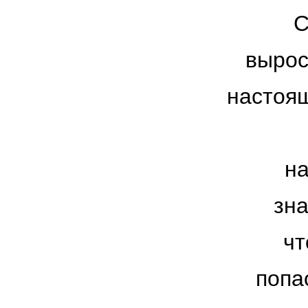
С
вырос
настоящ
на
зна
чт
попас