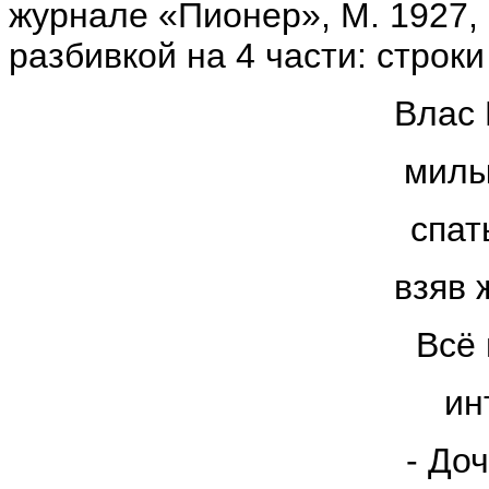
журнале «Пионер», М. 1927, 
разбивкой на 4 части: строки
Влас 
милы
спат
взяв 
Всё
ин
- До