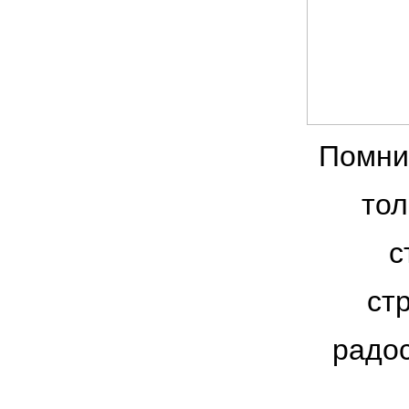
Помни
тол
с
ст
радос