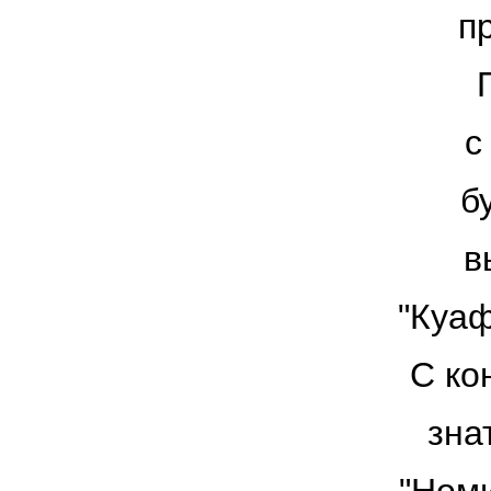
п
с
б
в
"Куаф
С ко
знат