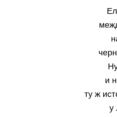
Ел
межд
н
черн
Ну
и 
ту ж ис
у