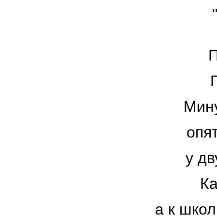
П
Мину
опя
у дв
Ка
а к шко