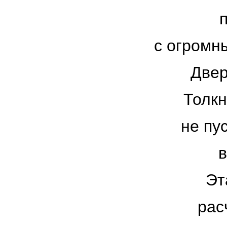
с огромн
Двер
Толкн
не пу
в
Эт
рас