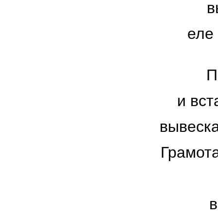
в
еле
П
и вст
вывеска
Грамота
в