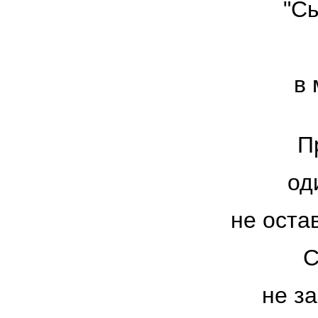
"С
в 
П
од
не остав
С
не з