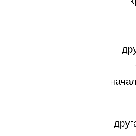
к
др
начал
друг