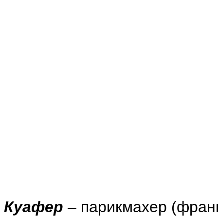
Куафер
– парикмахер (франц