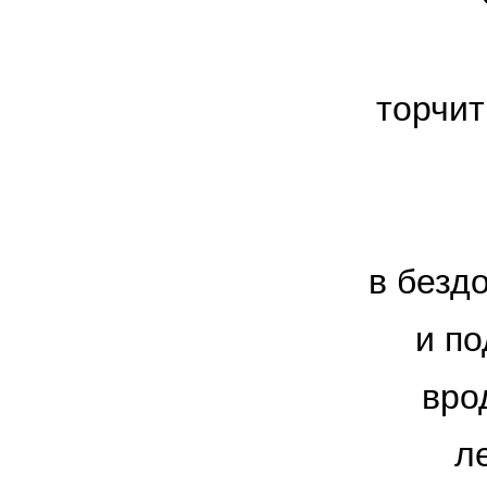
торчит
в безд
и п
вро
л