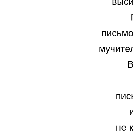
выси
письмо
мучите
В
пис
не 