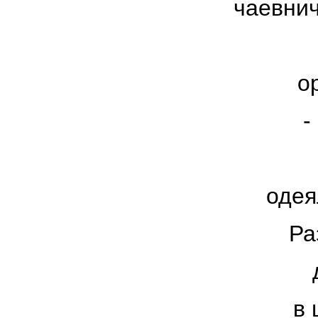
чаевнич
о
-
одея
Ра
в 