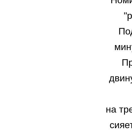
"Номи
"
По
мин
Пр
двин
на тр
сияе