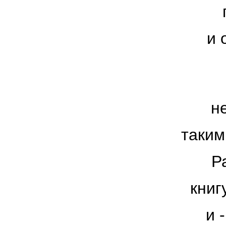
и 
н
таким
Р
книг
и 