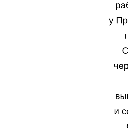
ра
у Пр
С
чер
вы
и 