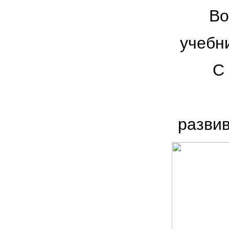
Во
учебн
С
развив