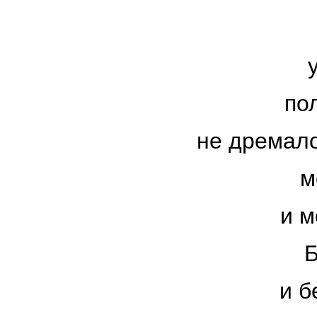
по
не дремало
м
и м
Б
и б