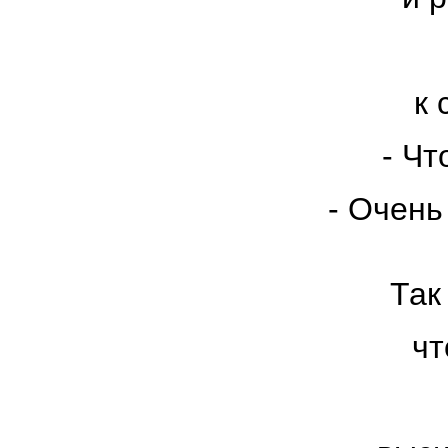
к 
- Чт
- Очень
Так
чт