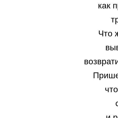
как 
т
Что 
вы
возврат
Прише
что
и 