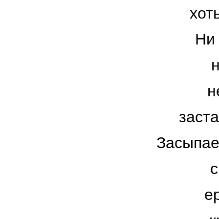
хоть
Ни 
н
заста
Засыпае
с
е