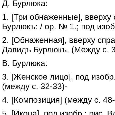
Д. Бурлюка:
1. [Три обнаженные], вверху
Бурлюкъ: / op. № 1.; под изо
2. [Обнаженная], вверху спра
Давидъ Бурлюкъ. (Между с. 3
В. Бурлюка:
3. [Женское лицо], под изобр
(между с. 32-33)-
4. [Композиция] (между с. 48-
5. [Икона], под изобр.: рис. 