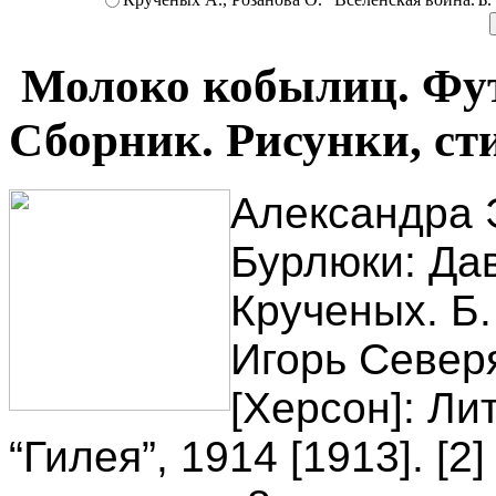
Молоко кобылиц. Фут
Сборник. Рисунки, сти
Александра 
Бурлюки: Дав
Крученых. Б.
Игорь Северя
[Херсон]: Ли
“Гилея”, 1914 [1913].
[2