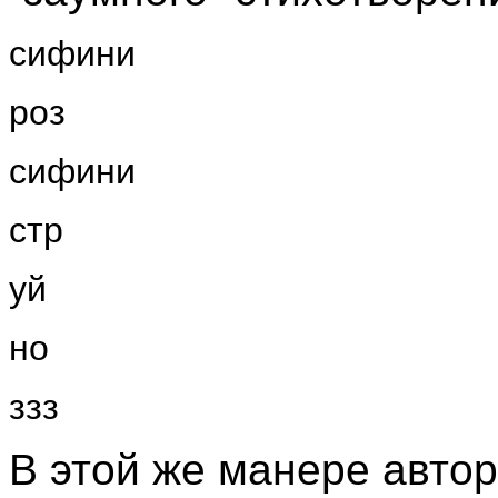
сифини
роз
сифини
стр
уй
но
ззз
В этой же манере авто