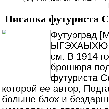
Писанка футуриста Се
Футурград [М
ЫГЭХАЫХЮ, [1
см. В 1914 г
брошюра под
футуриста Се
которой ее автор, Подг
больше блох и бездарны