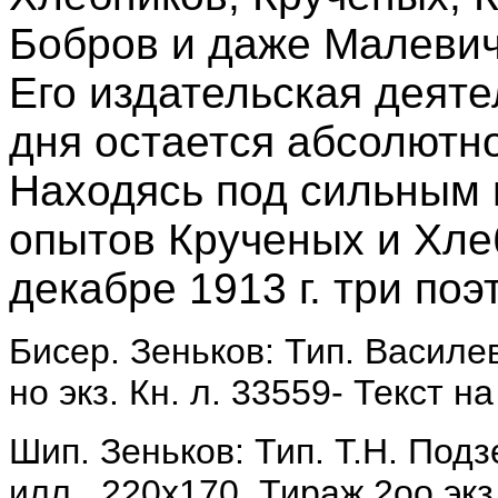
Бобров и даже Малевич,
Его издательская деяте
дня остается абсолютн
Находясь под сильным 
опытов Крученых и Хле
декабре 1913 г. три поэ
Бисер. Зеньков: Тип. Василев
но экз. Кн. л. 33559- Текст н
Шип. Зеньков: Тип. Т.Н. Подзем
илл., 220x170. Тираж 2оо экз.