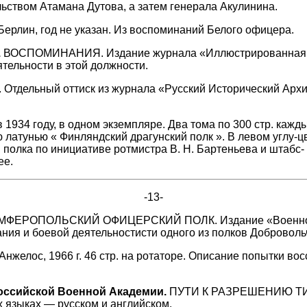
льством Атамана Дутова, а затем генерала Акулинина.
ерлин, год не указан. Из воспоминаний Белого офицера.
.
ВОСПОМИНАНИЯ. Издание журнала «Иллюстрированная Росс
тельности в этой должности.
дельный оттиск из журнала «Русский Исторический Архив» т
 1934 году, в одном экземпляре. Два тома по 300 стр. каж
 латунью « Финляндский драгунский полк ». В левом углу-ц
 полка по инициативе ротмистра В. Н. Бартеньева и штабс
ее.
-13-
ФЕРОПОЛЬСКИЙ ОФИЦЕРСКИЙ ПОЛК. Издание «Военно-Ист
ния и боевой деятельностисти одного из полков Добровольч
елос, 1966 г. 46 стр. на ротаторе. Описание попытки вос
Российской Военной Академии.
ПУТИ К РАЗРЕШЕНИЮ ТИХО
х языках — русском и английском.