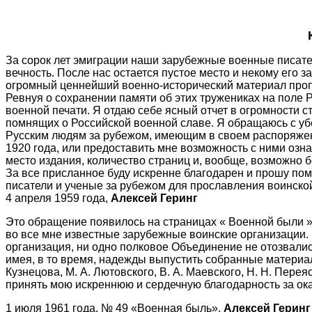
За сорок лет эмиграции наши зарубежные военные писател
вечность. После нас остается пустое место и некому его за
огромный ценнейший военно-исторический материал проп
Ревнуя о сохранении памяти об этих тружениках на поле 
военной печати. Я отдаю себе ясный отчет в огромности с
помнящих о Российской военной славе. Я обращаюсь с уб
Русским людям за рубежом, имеющим в своем распоряжени
1920 года, или предоставить мне возможность с ними озна
место издания, количество страниц и, вообще, возможно 
За все присланное буду искренне благодарен и прошу пом
писатели и ученые за рубежом для прославления воинской
4 апреля 1959 года,
Алексей Геринг
Это обращение появилось на страницах « Военной были », 
во все мне известные зарубежные воинские организации. 
организация, ни одно полковое Объединение не отозвалис
имея, в то время, надежды выпустить собранные материалы
Кузнецова, М. А. Лютовского, В. А. Маевского, Н. Н. Перея
принять мою искреннюю и сердечную благодарность за ок
1 июля 1961 года. № 49 «Военная быль».
Алексей Геринг