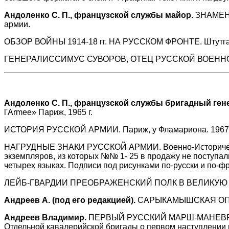
Андоленко С. П., французской службы майор.
ЗНАМЕНА 
армии.
ОБЗОР ВОЙНЫ 1914-18 гг. НА РУССКОМ ФРОНТЕ. Штутгарт, 
ГЕНЕРАЛИССИМУС СУВОРОВ, ОТЕЦ РУССКОЙ ВОЕННОЙ ДОКТ
Андоленко С. П., французской службы бригадный ген
l'Armee» Париж, 1965 г.
ИСТОРИЯ РУССКОЙ АРМИИ. Париж, у Фламариона. 1967 г. 
НАГРУДНЫЕ ЗНАКИ РУССКОЙ АРМИИ. Военно-Историческое из
экземпляров, из которых №№ 1- 25 в продажу не поступал
четырех языках. Подписи под рисунками по-русски и по-фр
ЛЕЙБ-ГВАРДИИ ПРЕОБРАЖЕНСКИЙ ПОЛК В ВЕЛИКУЮ ВОЙНУ.
Андреев А. (под его редакцией).
САРЫКАМЫШСКАЯ ОПЕРАЦИЯ
Андреев Владимир.
ПЕРВЫЙ РУССКИЙ МАРШ-МАНЕВР В ВЕ
Отдельной кавалерийской бригады о первом наступлении