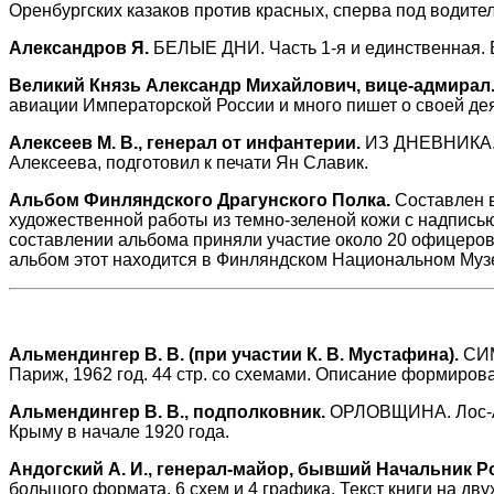
Оренбургских казаков против красных, сперва под водите
Александров Я.
БЕЛЫЕ ДНИ. Часть 1-я и единственная. Б
Великий Князь Александр Михайлович, вице-адмирал
авиации Императорской России и много пишет о своей дея
Алексеев М. В., генерал от инфантерии.
ИЗ ДНЕВНИКА. От
Алексеева, подготовил к печати Ян Славик.
Альбом Финляндского Драгунского Полка.
Составлен в
художественной работы из темно-зеленой кожи с надписью
составлении альбома приняли участие около 20 офицеров
альбом этот находится в Финляндском Национальном Муз
Альмендингер В. В. (при участии К. В. Мустафина).
СИМ
Париж, 1962 год. 44 стр. со схемами. Описание формирова
Альмендингер В. В., подполковник.
ОРЛОВЩИНА. Лос-Анж
Крыму в начале 1920 года.
Андогский А. И., генерал-майор, бывший Начальник 
большого формата. 6 схем и 4 графика. Текст книги на дву