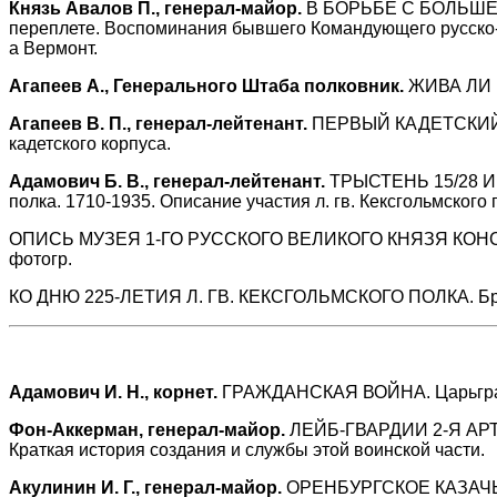
Князь Авалов П., генерал-майор.
В БОРЬБЕ С БОЛЬШЕВИКА
переплете. Воспоминания бывшего Командующего русско- н
а Вермонт.
Агапеев А., Генерального Штаба полковник.
ЖИВА ЛИ Ц
Агапеев В. П., генерал-лейтенант.
ПЕРВЫЙ КАДЕТСКИЙ КОР
кадетского корпуса.
Адамович Б. В., генерал-лейтенант.
ТРЫСТЕНЬ 15/28 ИЮЛЯ
полка. 1710-1935. Описание участия л. гв. Кексгольмского
ОПИСЬ МУЗЕЯ 1-ГО РУССКОГО ВЕЛИКОГО КНЯЗЯ КОНСТАН
фотогр.
КО ДНЮ 225-ЛЕТИЯ Л. ГВ. КЕКСГОЛЬМСКОГО ПОЛКА. Бро
Адамович И. H., корнет.
ГРАЖДАНСКАЯ ВОЙНА. Царьград, 1
Фон-Аккерман, генерал-майор.
ЛЕЙБ-ГВАРДИИ 2-Я АРТИЛ
Краткая история создания и службы этой воинской части.
Акулинин И. Г., генерал-майор.
ОРЕНБУРГСКОЕ КАЗАЧЬЕ 