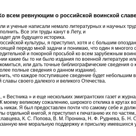
Ко всем ревнующим о российской воинской славе
и и ученые написали немало литературных и научных трудо
полнить. Все эти труды канут в Лету, и
адет для будущего историка.
Российской культуры, я приступил, хотя и с большим опоз
тоящей передо мной задачи и понимаю, что один я многого с
едительной и покорной просьбой ко всем зарубежным воинс
и какие бы то ни было издания по военной литературе или
комиться, или дать точные библиографические сведения о к
более полные сведения о данном издании).
нить, что каждое поступившее сведение будет небольшим в
 славы своего далекого и великого Отечества.
« Вестника » и еще нескольких эмигрантских газет и журна
К моему великому сожалению, широкого отклика в кругах в
ь никак. Я был предоставлен почти что самому себе и долж
 отдельной книгой, я приступил к печатанию их по частям,
славцева, К. С. Попова, В. М. Пронина, Н. Ф. Руднева, Б. Н.
азанную мне моральную поддержку и присылку имевшихся у