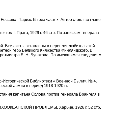
ия». Париж. В трех частях. Автор стоял во главе
ом I. Прага, 1929 г. 46 стр. По запискам генерала
дый. Все листы вставлены в переплет любительской
ветной герб Великого Княжества Финляндского. В
- ротмистра Б. Н. Бунакова. По имеющимся сведениям
орической Библиотеки « Военной Были», № 4.
еской армии в период 1918-1920 гг.
стания капитана Орлова против генерала Врангеля в
ОКЕАНСКОЙ ПРОБЛЕМЫ. Харбин, 1926 г. 52 стр.