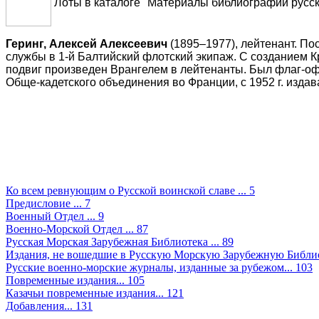
Лоты в каталоге "Материалы библиографии
русс
Геринг, Алексей Алексеевич
(1895–1977), лейтенант. По
службы в 1-й Балтийский флотский экипаж. С созданием Кр
подвиг произведен Врангелем в лейтенанты. Был флаг-офиц
Обще-кадетского объединения во Франции, с 1952 г. изда
Ко всем ревнующим о Русской воинской славе ... 5
Предисловие ... 7
Военный Отдел ... 9
Военно-Морской Отдел ... 87
Русская Морская Зарубежная Библиотека ... 89
Издания, не вошедшие в Русскую Морскую Зарубежную Библиот
Русские военно-морские журналы, изданные за рубежом... 103
Повременные издания... 105
Казачьи повременные издания... 121
Добавления... 131