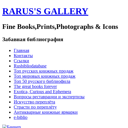
RARUS'S GALLERY
Fine Books,Prints,Photographs & Icons
Забавная библиография
Главная
Контакты
Ссылки
Rusbibliodatabase
Топ русских книжных продаж
Топ мировых книжных продаж
Топ 50 русского библиофила
The great books forever
Exotica, Curious and Ephemera
Вопросы реставрации и экспертизы
Искусство переплёта
Страсти по переплёту
Антикварные книжные ярмарки
e-biblio