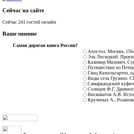
Сейчас на сайте
Сейчас 241 гостей онлайн
Ваше мнение
Самая дорогая книга России?
Апостол. Москва, 156
Эль Лисицкий. Проуны
Казимир Малевич. Суп
Путешествие из Петерб
Ганц Кюхельгартен, ид
Виды села Грузино. С
Самаркандский куфиче
Солнцев Ф.Г. Древност
Висковатов А.В. Исто
Крученых А., Розанова