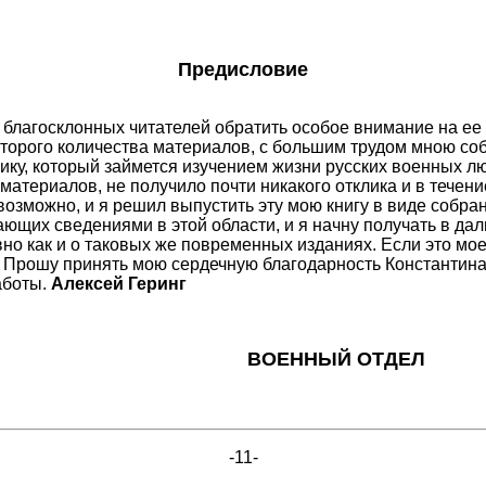
Предисловие
у благосклонных читателей обратить особое внимание на ее
оторого количества материалов, с большим трудом мною соб
ку, который займется изучением жизни русских военных лю
материалов, не получило почти никакого отклика и в течени
озможно, и я решил выпустить эту мою книгу в виде собрани
дающих сведениями в этой области, и я начну получать в 
вно как и о таковых же повременных изданиях. Если это м
. Прошу принять мою сердечную благодарность Константин
аботы.
Алексей Геринг
ВОЕННЫЙ ОТДЕЛ
-11-