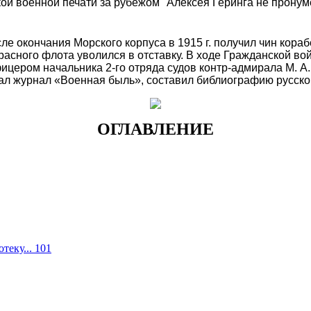
кой военной печати за рубежом
" Алексея Геринга не пронум
сле окончания Морского корпуса в 1915 г. получил чин кор
асного флота уволился в отставку. В ходе Гражданской вой
ером начальника 2-го отряда судов контр-адмирала М. А. Б
вал журнал «Военная быль», составил библиографию русско
ОГЛАВЛЕНИЕ
еку... 101