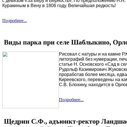
с девизом «За Веру и Верность». По предположению Н.Н.
Куракиным в Вену в 1806 году. Величайшая редкость!
Подробнее...
Виды парка при селе Шаблыкино, Орло
Рисовал с натуры и на камне Р.
литографий без нумерации, печ
статье Н. Основского «Сад в с
Рудольф Казимирович Жуковски
проработав более месяца, едва 
Киреевского, переведены на к
С.В. Блохину, находится в Орло
Подробнее...
Щедрин С.Ф., адъюнкт-ректор Ландшаф