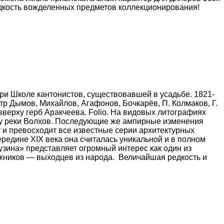
едкость вожделенных предметов коллекционирования!
ри Школе кантонистов, существовавшей в усадьбе. 1821-
тр Дымов, Михайлов, Агафонов, Бочкарёв, П. Колмаков, Г.
вверху герб Аракчеева. Folio. На видовых литографиях
у реки Волхов. Последующие же ампирные изменения
 и превосходит все известные серии архитектурных
ередине XIX века она считалась уникальной и в полном
рузина» представляет огромный интерес как один из
ожников — выходцев из народа.
Величайшая редкость и