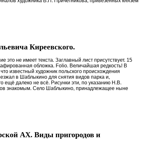
иналов художника В.П. Причетникова, привезенных князем
льевича Киреевского.
ие это не имеет текста. Заглавный лист присутствует. 15
рафированная обложка. Folio. Величайшая редкость! В
, что известный художник польского происхождения
зжал в Шаблыкино для снятия видов парка и,
 ещё далеко не всё. Рисунки эти, по указанию Н.В.
арков знакомым. Село Шаблыкино, принадлежащее ныне
ской АХ. Виды пригородов и