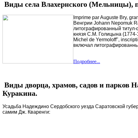
Виды села Влахернского (Мельницы), 
Imprime par Auguste Bry, gra
Венгрии Johann Nepomuk Rau
литографированный титул-ф
князя С.М. Голицына (1774-
Michel de Yermoloff", inscr
включал литографированный 
Подробнее...
Виды дворца, храмов, садов и парков 
Куракина.
Усадьба Надеждино Сердобского уезда Саратовской губер
самим Дж. Кваренги: