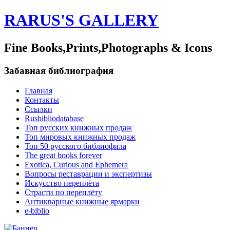
RARUS'S GALLERY
Fine Books,Prints,Photographs & Icons
Забавная библиография
Главная
Контакты
Ссылки
Rusbibliodatabase
Топ русских книжных продаж
Топ мировых книжных продаж
Топ 50 русского библиофила
The great books forever
Exotica, Curious and Ephemera
Вопросы реставрации и экспертизы
Искусство переплёта
Страсти по переплёту
Антикварные книжные ярмарки
e-biblio