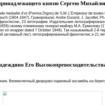
принадлежащего князю Сергею Михайло
nde medaille d’or (Premia Digno) de S.M. L’Empereur de toutes
ch (1804-1847). Гравировали: Andre Durand, J. Jacottet, P
ронтиспис, 23 литографии. Издательские литографирован
1859) своему племяннику генерал-майору М.А. Ермолову (179
iption on wrapper dated 7 October 1849). Так называемый 2-й
заглавный лист, литографированный фронтиспис и 21 литог
Надеждино Его Высокопревосходительств
нии. Великолепный дворцово-парковый ансамбль на берегу