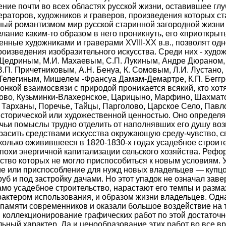
ние почти во всех областях русской жизни, оставившее глу
ераторов, художников и граверов, произведения которых с
ный романтизмом мир русской старинной загородной жизни 
лание каким-то образом в него проникнуть, его «приоткрыт
енные художниками и граверами XVIII-XX в.в., позволят од
произведения изобразительного искусства. Среди них - худ
Щедриным, М.И. Махаевым, С.П. Лукиным, Андре Дюраном, И.
В.П. Причетниковым, А.Н. Бенуа, К. Сомовым, Л.И. Лустано,
И. Телегиным, Мишелем -Франсуа Дамам-Демартре, К.П. Бегг
тонкой взаимосвязи с природой проникается всякий, кто хот
во, Кузьминки-Влахернское, Царицыно, Марфино, Шахмато
, Тарханы, Поречье, Тайцы, Парголово, Царское Село, Павл
исторической или художественной ценностью. Оно определя
 чьи помыслы трудно отделить от наполнявших его душу в
красить средствами искусства окружающую среду-чувство, с
колько оживившееся в 1820-1830-х годах усадебное строите
эпохи энергичной капитализации сельского хозяйства. Реф
ство которых не могло приспособиться к новым условиям. 
ие или приспособление для нужд новых владельцев — купц
уб и под застройку дачами. Но этот упадок не означал зав
само усадебное строительство, нарастают его темпы и разм
актером использования, и образом жизни владельцев. Одн
в памяти современников и оказали большое воздействие на 
 коллекционирование графических работ по этой достаточ
льный характер. Да и ценообразование этих работ во все 