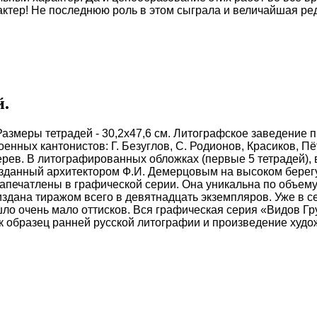
актер! Не последнюю роль в этом сыграла и величайшая р
й.
Размеры тетрадей - 30,2х47,6 см.
Литографское заведение п
енных кантонистов: Г. Безуглов, С. Родионов, Красиков, Пё
ерев. В литографированных обложках (первые 5 тетрадей), 
зданный архитектором Ф.И. Демерцовым на высоком берег
апечатлены в графической серии. Она уникальна по объему
здана тиражом всего в девятнадцать экземпляров. Уже в с
дошло очень мало оттисков. Вся графическая серия «Видов Г
к образец ранней русской литографии и произведение худ