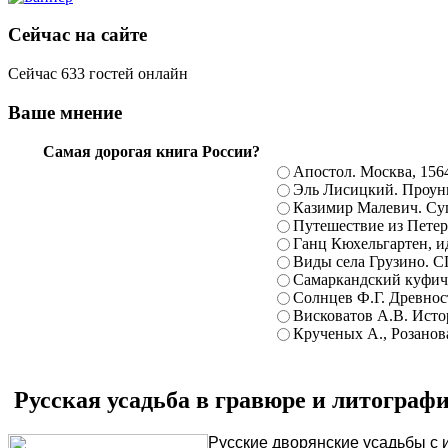
Сейчас на сайте
Сейчас 633 гостей онлайн
Ваше мнение
Самая дорогая книга России?
Апостол. Москва, 156
Эль Лисицкий. Проуны
Казимир Малевич. Суп
Путешествие из Петерб
Ганц Кюхельгартен, ид
Виды села Грузино. С
Самаркандский куфиче
Солнцев Ф.Г. Древност
Висковатов А.В. Исто
Крученых А., Розанова
Русская усадьба в гравюре и литографи
Русские дворянские усадьбы с