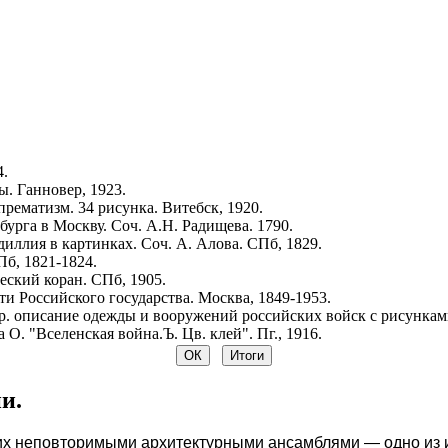
4.
. Ганновер, 1923.
рематизм. 34 рисунка. Витебск, 1920.
урга в Москву. Соч. А.Н. Радищева. 1790.
иллия в картинках. Соч. А. Алова. СПб, 1829.
Пб, 1821-1824.
ский коран. СПб, 1905.
и Российского государства. Москва, 1849-1953.
р. описание одежды и вооружений российских войск с рисунками.
 О. "Вселенская война.Ъ. Цв. клей". Пг., 1916.
и.
 их неповторимыми архитектурными ансамблями — одно из 