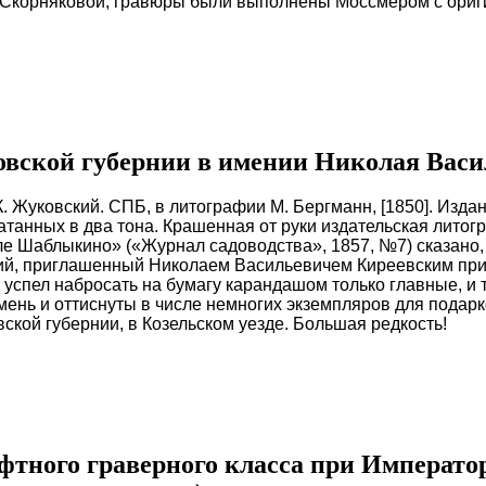
 Скорняковой, гравюры были выполнены Моссмером с ориг
вской губернии в имении Николая Васи
К. Жуковский. СПБ, в литографии М. Бергманн, [1850]. Издан
атанных в два тона. Крашенная от руки издательская литог
еле Шаблыкино» («Журнал садоводства», 1857, №7) сказано
й, приглашенный Николаем Васильевичем Киреевским прие
успел набросать на бумагу карандашом только главные, и то
амень и оттиснуты в числе немногих экземпляров для под
вской губернии, в Козельском уезде.
Большая редкость!
тного граверного класса при Император