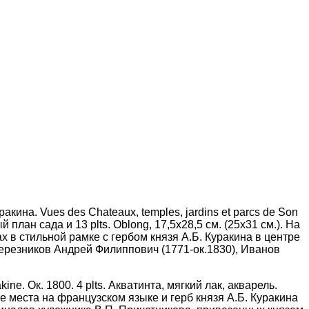
на. Vues des Chateaux, temples, jardins et parcs de Son
 план сада и 13 plts. Oblong, 17,5х28,5 см. (25х31 см.). На
 в стильной рамке с гербом князя А.Б. Куракина в центре
ерезников Андрей Филиппович (1771-ок.1830), Иванов
ne. Ок. 1800. 4 plts. Акватинта, мягкий лак, акварель.
ие места на французском языке и герб князя А.Б. Куракина