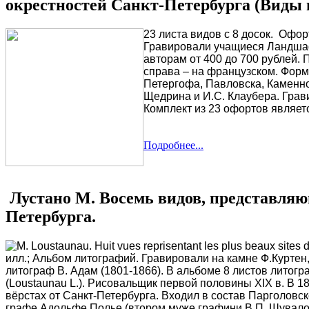
окрестностей Санкт-Петербурга (Виды 
23 листа видов с 8 досок. Офор
Гравировали учащиеся Ландшафтн
авторам от 400 до 700 рублей. 
справа – на французском. Форма
Петергофа, Павловска, Каменно
Щедрина и И.С. Клаубера. Грав
Комплект из 23 офортов являет
Подробнее...
Лустано М. Восемь видов, представляю
Петербурга.
M. Loustaunau. Huit vues reprisentant les plus beaux sites 
илл.; Альбом литографий. Гравировали на камне Ф.Куртен
литограф В. Адам (1801-1866). В альбоме 8 листов литогр
(Loustaunau L.). Рисовальщик первой половины XIX в. В 1
вёрстах от Санкт-Петербурга. Входил в состав Парголовс
графе Адольфе Полье (втором муже графини В.П. Шувалов