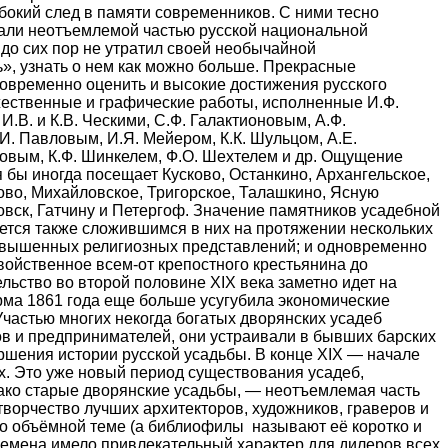
бокий след в памяти современников. С ними тесно
тали неотъемлемой частью русской национальной
до сих пор не утратил своей необычайной
ь», узнать о нем как можно больше. Прекрасные
новременно оценить и высокие достижения русского
ожественные и графические работы, исполненные И.Ф.
В. и К.В. Ческими, С.Ф. Галактионовым, А.Ф.
 И. Павловым, И.Я. Мейером, К.К. Шульцом, А.Е.
ровым, К.Ф. Шинкелем, Ф.О. Шехтелем и др. Ощущение
я бы иногда посещает Кусково, Останкино, Архангельское,
во, Михайловское, Тригорское, Талашкино, Ясную
овск, Гатчину и Петергоф.
Значение памятников усадебной
ется также сложившимся в них на протяжении нескольких
озвышенных религиозных представлений; и одновременно
войственное всем-от крепостного крестьянина до
льство во второй половине XIX века заметно идет на
орма 1861 года еще больше усугубила экономические
Участью многих некогда богатых дворянских усадеб
ов и предпринимателей, они устраивали в бывших барских
ершения истории русской усадьбы. В конце XIX — начале
ах. Это уже новый период существования усадеб,
ако старые дворянские усадьбы, — неотъемлемая часть
творчество лучших архитекторов, художников, граверов и
но объёмной теме (а библиофилы называют её коротко и
времена имело привлекательный характер для дилеров всех