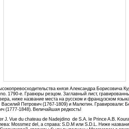
сокопревосходительства князя Александра Борисовича Кураки
jdino. 1790-е. Гравюры резцом. Заглавный лист, гравированный
вера, ниже название места на русском и французском языках
в, Василий Петрович
(1767-1809)
и Малютин. Гравировали: Б
ч (1777-1848). Величайшая редкость!
 Vue du chateau de Nadejdino de S.A. le Prince A.B. Kouraki
слева: Mossmez del, а справа: S.D.M или S.D.L. Ниже назван