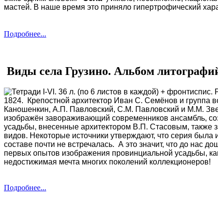
мастей. В наше время это приняло гипертрофический хар
Подробнее...
Виды села Грузино. Альбом литографи
Тетради I-VI. 36 л. (по 6 листов в каждой) + фронтиспис.
1824. Крепостной архитектор Иван С. Семёнов и группа во
Каношенкин, А.П. Павловский, С.М. Павловский и М.М. Зв
изображён завораживающий современников ансамбль, со
усадьбы, внесенные архитектором В.П. Стасовым, также з
видов. Некоторые источники утверждают, что
серия была и
составе почти не встречалась. А это значит, что до нас 
первых опытов изображения провинциальной усадьбы, ка
недостижимая мечта многих поколений коллекционеров!
Подробнее...