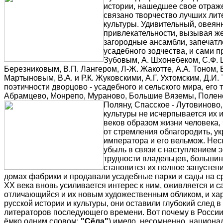
истории, нашедшее свое отраже
связано творчество лучших лит
культуры. Удивительный, овеян
привлекательности, вызывая же
загородные ансамбли, запечатл
усадебного зодчества, и сами 
Зубовым, А. Шхонебеком, С.Ф. 
Березниковым, В.П. Лангером, Л-Ж. Жакотте, А.А. Тоном, 
Мартыновым, В.А. и Р.К. Жуковскими, А.Г. Ухтомским, Д.
поэтичности дворцово - усадебного и сельского мира, его 
Абрамцево, Монрепо, Мураново, Большие Вяземы, Полено
Поляну, Спасское - Лутовиново
культуры не исчерпывается их 
веков образом жизни человека,
от стремления облагородить, у
императора и его вельмож. Нес
убыль в связи с наступлением 
трудности владельцев, большин
становится их полное запустен
домах фабрики и продавали усадебные парки и сады на ср
XX века вновь усиливается интерес к ним, оживляется и 
отличающийся и их новым художественным обликом, и хар
русской истории и культуры, они оставили глубокий след 
литераторов последующего времени. Вот почему в России
ёмко одним словом:
"Сёла"
) имело, несомненно, национа