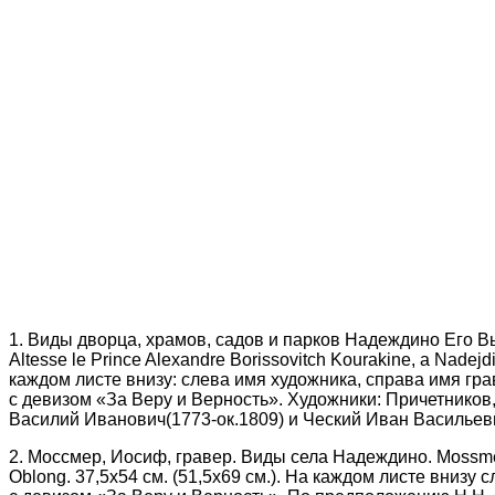
1. Виды дворца, храмов, садов и парков Надеждино Его Вы
Altesse le Prince Alexandre Borissovitch Kourakine, a Nade
каждом листе внизу: слева имя художника, справа имя гра
с девизом «За Веру и Верность». Художники: Причетнико
Василий Иванович(1773-ок.1809) и Ческий Иван Васильеви
2. Моссмер, Иосиф, гравер. Виды села Надеждино. Mossmer J.
Oblong. 37,5х54 см. (51,5х69 см.). На каждом листе внизу 