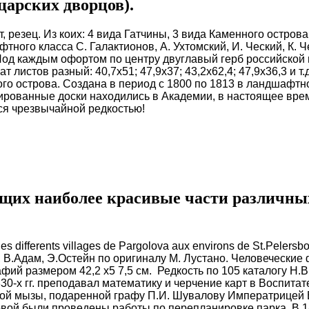
царских дворцов).
т, резец. Из коих: 4 вида Гатчины, 3 вида Каменного остров
ого класса С. Галактионов, А. Ухтомский, И. Ческий, К. Ч
Под каждым офортом по центру двуглавый герб российской и
т листов разный: 40,7х51; 47,9х37; 43,2х62,4; 47,9х36,3 и 
го острова. Создана в период с 1800 по 1813 в ландшафтн
ированные доски находились в Академии, в настоящее врем
ся чрезвычайной редкостью!
щих наиболее красивые части различных
des differents villages de Pargolova aux environs de St.Pelersb
, В.Адам, Э.Остейн по оригиналу М. Лустано. Человечески
афий размером 42,2 х5 7,5 см. Редкость по 105 каталогу Н.
830-х гг. преподавал математику и черчение карт в Воспита
кой мызы, подаренной графу П.И. Шувалову Императрицей Е
ой были проведены работы по перепланировке парка. В 18