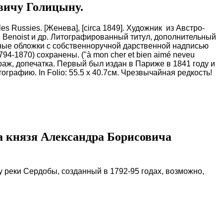
вичу Голицыну.
 les Russies. [Женева], [circa 1849]. Художник из Австро-
h. Benoist и др. Литографированный титул, дополнительный
ные обложки с собственноручной дарственной надписью
4-1870) сохранены. ("à mon cher et bien aimé neveu
 тираж, допечатка. Первый был издан в Париже в 1841 году и
рафию. In Folio: 55.5 x 40.7см.
Чрезвычайная редкость!
а князя Александра Борисовича
 реки Сердобы, созданный в 1792-95 годах, возможно,