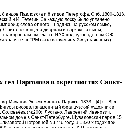
а, 8 видов Павловска и 8 видов Петергофа. Спб, 1800-1813.
еский и И. Телегин. За каждую доску было уплачено
мперии; слева от него – надпись на русском языке,
т.д. Сюита посвящена дворцам и паркам Гатчины,
о-гравировальном классе ИАХ под руководством С.Ф.
я хранятся в ГРМ (за исключением 2-х утраченных).
 сел Парголова в окрестностях Санкт-
ourg. Издание Энгельманна в Париже, 1833 г. [4] c.; [8] л.
е фигуры рисовал знаменитый французский художник и
В. Соловьёва (№200)! Лустано, Лаврентий Иванович.
тельном доме в Санкт-Петербурге.
Шуваловский парк в 15
лизаветой Петровной в 1746 году. В 1820-х годах при
30-х годах по проекту архитектора А.П. Брюллова